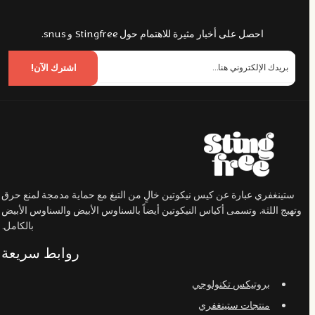
احصل على أخبار مثيرة للاهتمام حول Stingfree و snus.
اشترك الآن!
ستينغفري عبارة عن كيس نيكوتين خالٍ من التبغ مع حماية مدمجة لمنع حرق
وتهيج اللثة. وتسمى أكياس النيكوتين أيضاً بالسناوس الأبيض والسناوس الأبيض
بالكامل.
روابط سريعة
بروتيكس تكنولوجي
منتجات ستينغفري