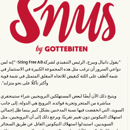
”يقول دانيال ويبرج، الرئيس التنفيذي لشركة Sting Free AB: ”إنه لمن
دواعي السرور أن ترغب مثل هذه المجموعة الكبيرة في الاستثمار في
شمة ألطف على اللثة كنقيض للاتجاه المقلق المتمثل في شمة قوية
وأكثر تآكلًا على نحو متزايد".
ويتيح ذلك الآن أيضًا لبعض المستهلكين النرويجيين شراء ستينجفري
مباشرة من المتجر وتجربة فوائده. النرويج هي الدولة، إلى جانب
السويد، التي انخفضت فيها نسبة المدخنين بشكل كبير بينما ظل إجمالي
استهلاك النيكوتين دون تغيير تقريبًا. ويرجع ذلك إلى أن النرويجيين، مثل
السويديين، استبدلوا استهلاك النيكوتين القاتل عن طريق السجائر