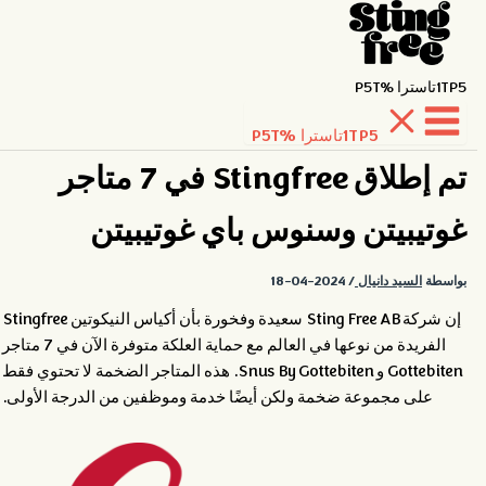
1TP5تاسترا %P5T
1TP5تاسترا %P5T
خطي
لى
تم إطلاق Stingfree في 7 متاجر
لمحتوى
غوتيبيتن وسنوس باي غوتيبيتن
بواسطة
السيد دانيال
/
2024-04-18
إن شركة Sting Free AB سعيدة وفخورة بأن أكياس النيكوتين Stingfree
الفريدة من نوعها في العالم مع حماية العلكة متوفرة الآن في 7 متاجر
Gottebiten و Snus By Gottebiten. هذه المتاجر الضخمة لا تحتوي فقط
على مجموعة ضخمة ولكن أيضًا خدمة وموظفين من الدرجة الأولى.