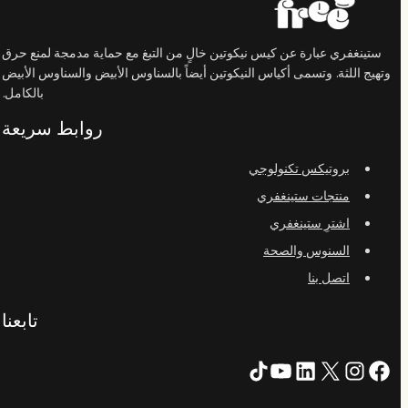
ستينغفري عبارة عن كيس نيكوتين خالٍ من التبغ مع حماية مدمجة لمنع حرق
وتهيج اللثة. وتسمى أكياس النيكوتين أيضاً بالسناوس الأبيض والسناوس الأبيض
بالكامل.
روابط سريعة
بروتيكس تكنولوجي
منتجات ستينغفري
اشترِ ستينغفري
السنوس والصحة
اتصل بنا
تابعنا
X
فيسبوك
لينكد إن
انستقرام
تيك توك
يوتيوب