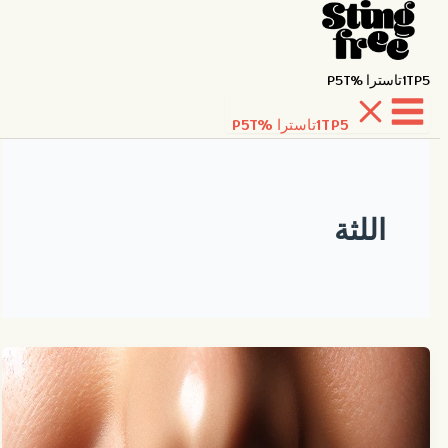
1TP5تاسترا %P5T
1TP5تاسترا %P5T
خطي
لى
لمحتوى
اللثة