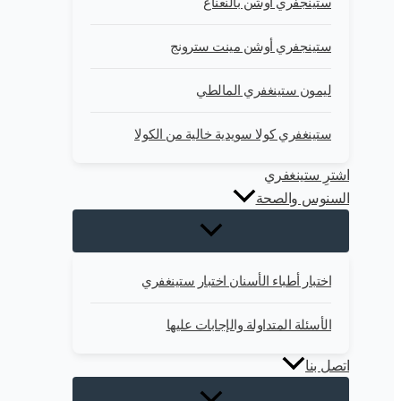
ستينجفري أوشن بالنعناع
ستينجفري أوشن مينت سترونج
ليمون ستينغفري المالطي
ستينغفري كولا سويدية خالية من الكولا
اشترِ ستينغفري
السنوس والصحة
اختبار أطباء الأسنان اختبار ستينغفري
الأسئلة المتداولة والإجابات عليها
اتصل بنا