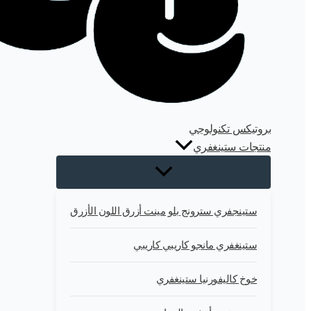
بروتيكس تكنولوجي
منتجات ستينغفري
ستينجفري سترونج بلو مينت أزرق اللون الأزرق
ستينغفري مانجو كاريبي كاريبي
خوخ كاليفورنيا ستينغفري