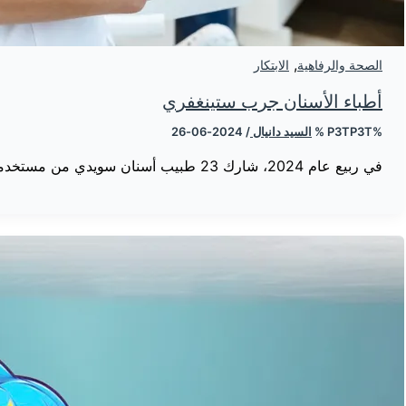
,
الصحة والرفاهية
الابتكار
أطباء الأسنان جرب ستينغفري
%P3TP3T %
السيد دانيال
/
2024-06-26
في ربيع عام 2024، شارك 23 طبيب أسنان سويدي من مستخدمي السجائر الخفيفة يوميًا في اختبار Stingfree. تم إعطاؤهم