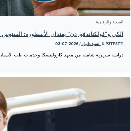
الصحة والرفاهية
الكي و"فولكتاندفوردن" يفندان الأسطورة: السنوس ال
%P3TP3T %
السيد دانيال
/
2026-07-03
دراسة سريرية شاملة من معهد كارولينسكا وخدمات طب الأسنان 