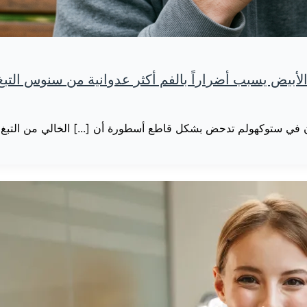
أبيض يسبب أضراراً بالفم أكثر عدوانية من سنوس التبغ
في ستوكهولم تدحض بشكل قاطع أسطورة أن [...] الخالي من التبغ