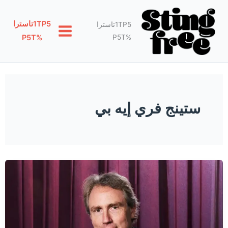
خطي
لى
1TP5تاسترا
1TP5تاسترا
لمحتوى
%P5T
%P5T
ستينج فري إيه بي