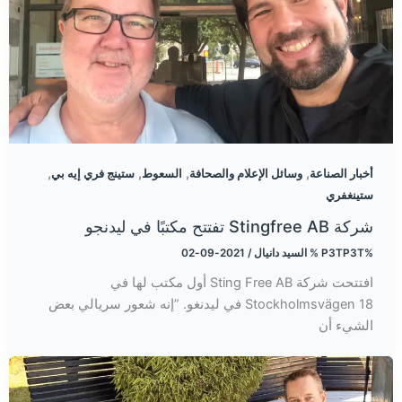
,
,
,
,
أخبار الصناعة
وسائل الإعلام والصحافة
السعوط
ستينج فري إيه بي
ستينغفري
شركة Stingfree AB تفتتح مكتبًا في ليدنجو
%P3TP3T %
السيد دانيال
/
2021-09-02
افتتحت شركة Sting Free AB أول مكتب لها في
Stockholmsvägen 18 في ليدنغو. ”إنه شعور سريالي بعض
الشيء أن