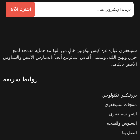
اشترك الآن!
ستينغفري عبارة عن كيس نيكوتين خالٍ من التبغ مع حماية مدمجة لمنع
حرق وتهيج اللثة. وتسمى أكياس النيكوتين أيضاً بالسناوس الأبيض والسناوس
الأبيض بالكامل.
روابط سريعة
بروتيكس تكنولوجي
منتجات ستينغفري
اشترِ ستينغفري
السنوس والصحة
اتصل بنا