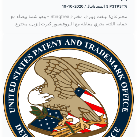
%P3TP3T %
السيد دانيال
/
2020-10-19
مخترعان! بينغت ويبرغ، مخترع Stingfree - وهو شمة بيضاء مع
حماية اللثة، يجري مقابلة مع البروفيسور كيرت إنزيل، مخترع