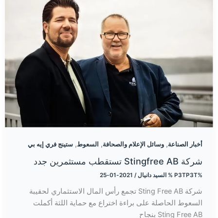
,
,
,
أخبار الصناعة
وسائل الإعلام والصحافة
السعوط
ستينج فري إيه بي
شركة Stingfree AB تستقطب مستثمرين جدد
%P3TP3T %
السيد دانيال
/
2021-01-25
شركة Sting Free AB تجمع رأس المال الاستثماري لحقيبة
السعوط الحاصلة على براءة اختراع مع حماية اللثة أكملت
Sting Free AB بنجاح