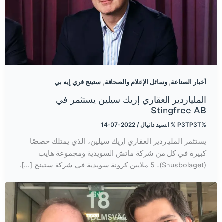
,
,
أخبار الصناعة
وسائل الإعلام والصحافة
ستينج فري إيه بي
الملياردير العقاري إريك سيلين يستثمر في
Stingfree AB
%P3TP3T %
السيد دانيال
/
2022-07-14
يستثمر الملياردير العقاري إريك سيلين، الذي يمتلك حصصًا
كبيرة في كل من شركة ماتش السويدية ومجموعة هايب
(Snusbolaget)، 5 ملايين كرونة سويدية في شركة ستينج [...].