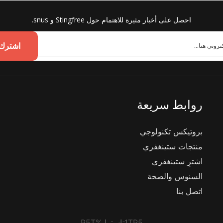
احصل على أخبار مثيرة للاهتمام حول Stingfree و snus.
اشترك 
روابط سريعة
بروتيكس تكنولوجي
منتجات ستينغفري
اشترِ ستينغفري
السنوس والصحة
اتصل بنا
1TP5تاسترا %P5T