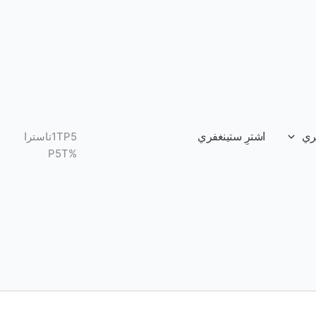
ري
اشترِ ستينغفري
1TP5تاسترا
%P5T