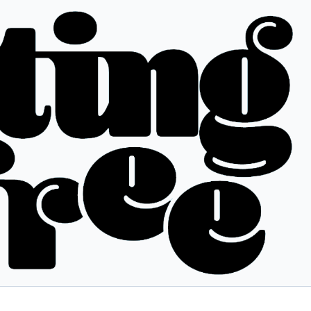
خطي
لى
لمحتوى