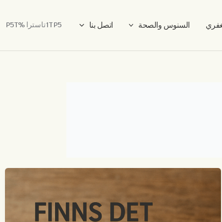
غفري
السنوس والصحة
اتصل بنا
1TP5تاسترا %P5T