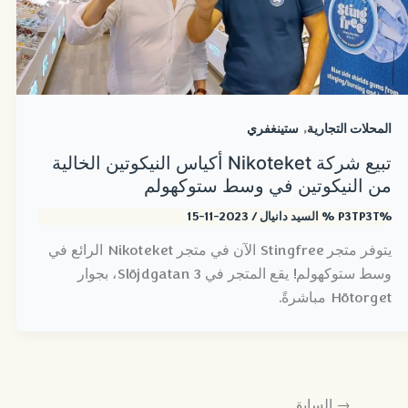
,
المحلات التجارية
ستينغفري
تبيع شركة Nikoteket أكياس النيكوتين الخالية
من النيكوتين في وسط ستوكهولم
%P3TP3T %
السيد دانيال
/
2023-11-15
يتوفر متجر Stingfree الآن في متجر Nikoteket الرائع في
وسط ستوكهولم! يقع المتجر في Slöjdgatan 3، بجوار
Hötorget مباشرةً.
→
السابق