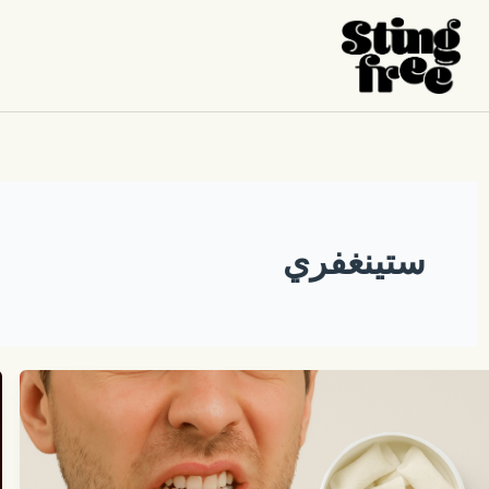
خطي
لى
لمحتوى
ستينغفري