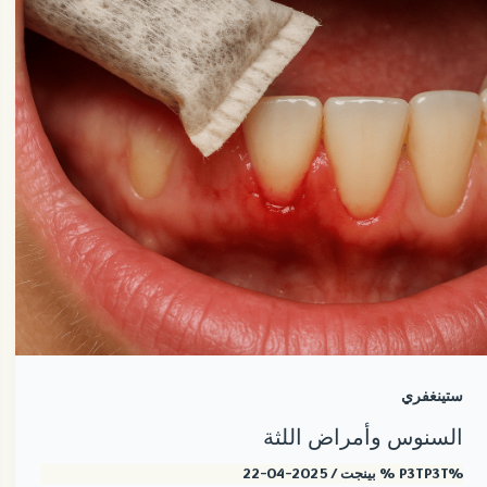
ستينغفري
السنوس وأمراض اللثة
%P3TP3T %
بينجت
/
2025-04-22