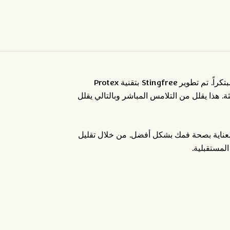
ولحماية اللثة من التلف الذي يسببه السنوس، تقدم Stingfree حلاً مبتكراً. تم تطوير Stingfree بتقنية Protex
ة. هذا يقلل من التلامس المباشر وبالتالي يقلل
العناية بصحة فمك بشكل أفضل. من خلال تقليل
المستقبلية.