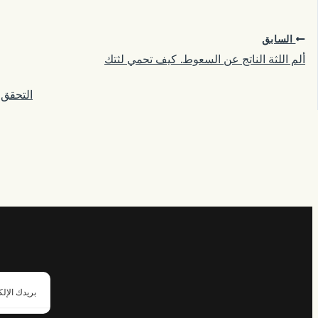
السابق
ألم اللثة الناتج عن السعوط. كيف تحمي لثتك
التحقق من ص