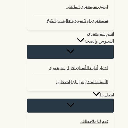
ليمون ستينغفري المالطي
ستينغفري كولا سويدية خالية من الكولا
اشترِ ستينغفري
السنوس والصحة
اختبار أطباء الأسنان اختبار ستينغفري
الأسئلة المتداولة والإجابات عليها
اتصل بنا
قدم لنا ملاحظاتك