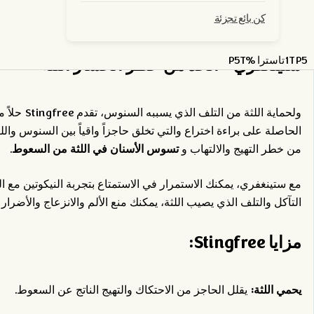
كن بائع تجزئة
1TP5تاسترا %P5T
ستينغفري - الحد من خطر انحسار اللثة
الحاصلة على براءة اختراع والتي تخلق حاجزاً واقياً بين السنوس واللث
تسوس الأسنان في اللثة من السعوط
من خطر التهيج والالتهاب و
.
مع ستينغفري، يمكنك الاستمرار في الاستمتاع بتجربة النيكوتين مع 
التآكل والتلف الذي يصيب اللثة، يمكنك منع الألم والانزعاج والأضرار 
مزايا Stingfree:
يحمي اللثة:
يقلل الحاجز من الاحتكاك والتهيج الناتج عن السعوط.