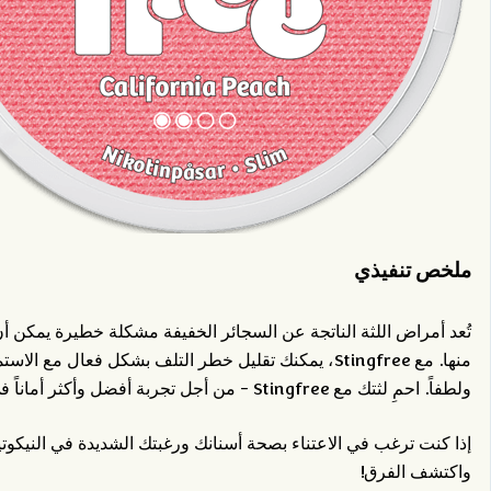
ملخص تنفيذي
تُعد أمراض اللثة الناتجة عن السجائر الخفيفة مشكلة خطيرة يمكن أن ت
منها. مع Stingfree، يمكنك تقليل خطر التلف بشكل فعال م
ولطفاً. احمِ لثتك مع Stingfree - من أجل تجربة أفضل وأكثر أماناً في استخدام السنوس.
إذا كنت ترغب في الاعتناء بصحة أسنانك ورغبتك الشديدة في النيكوتي
واكتشف الفرق!