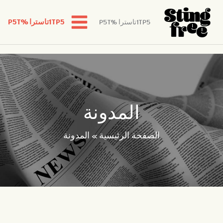
1TP5تاسترا %P5T
1TP5تاسترا %P5T
خطي
لى
لمحتوى
المدونة
الصفحة الرئيسية
»
المدونة