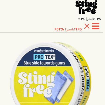
1TP5تاسترا %P5T
1TP5تاسترا %P5T
خطي
لى
لمحتوى