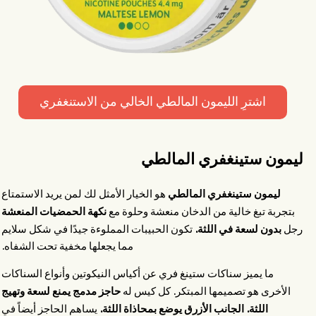
اشترِ الليمون المالطي الخالي من الاستنغفري
ليمون ستينغفري المالطي
ليمون ستينغفري المالطي
هو الخيار الأمثل لك لمن يريد الاستمتاع
نكهة الحمضيات المنعشة
بتجربة تبغ خالية من الدخان منعشة وحلوة مع
بدون لسعة في اللثة.
رجل
تكون الحبيبات المملوءة جيدًا في شكل سلايم
مما يجعلها مخفية تحت الشفاه.
ما يميز سناكات ستينغ فري عن أكياس النيكوتين وأنواع السناكات
حاجز مدمج يمنع لسعة وتهيج
الأخرى هو تصميمها المبتكر. كل كيس له
اللثة. الجانب الأزرق يوضع بمحاذاة اللثة.
يساهم الحاجز أيضاً في