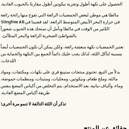
الحصول على نكهة أطول وتجربة نيكوتين أطول مقارنةً بالحبوب العادية.
مالطا هي موطن لبعض الحمضيات الرائعة التي تفوح منها رائحة رائعة
في حرارة البحر الأبيض المتوسط الرائعة. لقد قضينا في Stingfree AB
الكثير من الوقت في مالطا ونأمل أن تمنحك هذه الحبوب شعوراً
بالشواطئ الصخرية الرائعة والبحر المتلألئ.
تعتبر الحمضيات نكهة منعشة رائعة، ولكن يمكن أن تكون الحمضيات أيضاً
مسببة لتآكل اللثة، لذلك يجب عليك دائماً الجمع بين النكهة والحماية من
اللدغات.
بدلاً من التبغ، تحتوي منتجات ستينغ فري على نكهات، ومكثفات، ومواد
مالئة، وملح طعام، ونيكوتين، ومحليات، ومثبتات، ومنظمات حموضة،
وماء، وألياف نباتية. بعد الاستخدام، يتم التخلص من أكياس المضغ بنفس
طريقة أكياس المضغ العادية.
تذكر أن اللثة التالفة لا تنمو مرة أخرى
!
حقائق عن المنتج