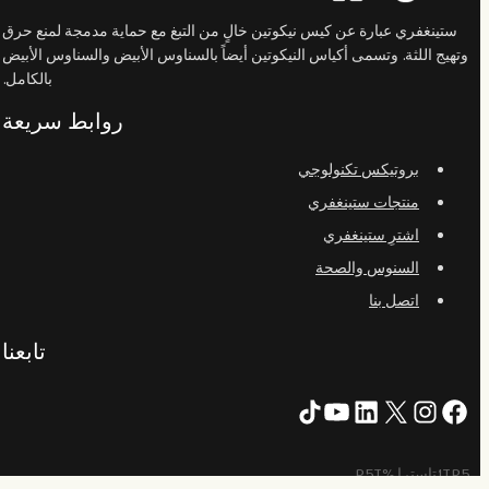
ستينغفري عبارة عن كيس نيكوتين خالٍ من التبغ مع حماية مدمجة لمنع حرق
وتهيج اللثة. وتسمى أكياس النيكوتين أيضاً بالسناوس الأبيض والسناوس الأبيض
بالكامل.
روابط سريعة
بروتيكس تكنولوجي
منتجات ستينغفري
اشترِ ستينغفري
السنوس والصحة
اتصل بنا
تابعنا
X
فيسبوك
لينكد إن
انستقرام
تيك توك
يوتيوب
1TP5تاسترا %P5T