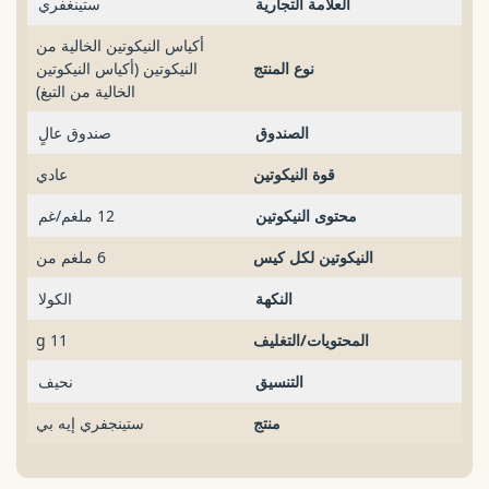
العلامة التجارية
ستينغفري
أكياس النيكوتين الخالية من
نوع المنتج
النيكوتين (أكياس النيكوتين
الخالية من التبغ)
الصندوق
صندوق عالٍ
قوة النيكوتين
عادي
محتوى النيكوتين
12 ملغم/غم
النيكوتين لكل كيس
6 ملغم من
النكهة
الكولا
المحتويات/التغليف
11 g
التنسيق
نحيف
منتج
ستينجفري إيه بي