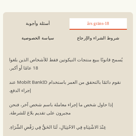
18-års gräns
أسئلة وأجوبة
شروط الشراء والإرجاع
سياسة الخصوصية
يُسمح قانونًا ببيع منتجات النيكوتين فقط للأشخاص الذين بلغوا
18 عامًا أو أكبر.
نقوم دائمًا بالتحقق من العمر باستخدام Mobilt BankID عند
إجراء الدفع.
إذا حاول شخص ما إجراء معاملة باسم شخص آخر، فنحن
مجبرون على تقديم بلاغ للشرطة.
عِنْدَ الاشْتِبَاهِ فِي الاحْتِيَالِ، لَنَا الحَقُّ فِي رَفْضِ الشِّرَاءِ.