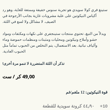
ستينغ فري كولا سويدي هو تجربة سنوس خفيفة وممتعة للغاية، وهو رد
أكياس النيكوتين على علبة مشروبات غازية بجانب الأرجوحة في
الصيف. لا مشاكل ولا لسع في اللثة.
وبدلاً من التبغ، تحتوي منتجات ستينجفري على نكهات ومكثفات ومواد
حشو وأملاح ونيكوتين ومحليات ومثبتات ومنظمات حموضة وماء
وألياف نباتية. بعد الاستعمال، يتم التخلص من الحبوب تماماً مثل
الحبوب العادية.
تذكر أن اللثة المتضررة لا تنمو مرة أخرى!
49,00
كر / ست
قوة النيكوتين:
12 ملغم/غم
10+
٤٤٫٩٠ كرونة سويدية للقطعة