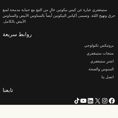
ستينغفري عبارة عن كيس نيكوتين خالٍ من التبغ مع حماية مدمجة لمنع
حرق وتهيج اللثة. وتسمى أكياس النيكوتين أيضاً بالسناوس الأبيض والسناوس
الأبيض بالكامل.
روابط سريعة
بروتيكس تكنولوجي
منتجات ستينغفري
اشترِ ستينغفري
السنوس والصحة
اتصل بنا
تابعنا
X
فيسبوك
لينكد إن
انستقرام
تيك توك
يوتيوب