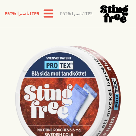
1TP5تاسترا %P5T
1TP5تاسترا %P5T
خطي
لى
لمحتوى