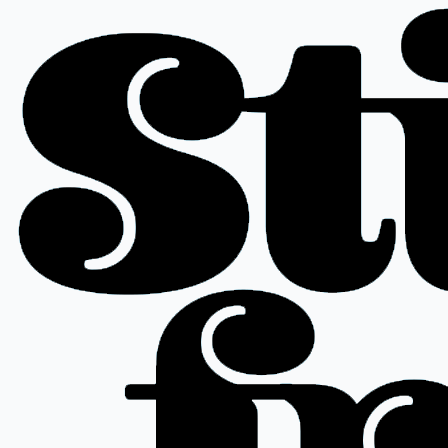
跳
至
内
容