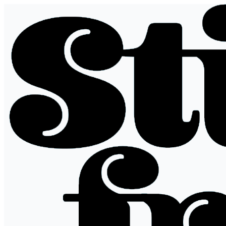
跳
至
内
容