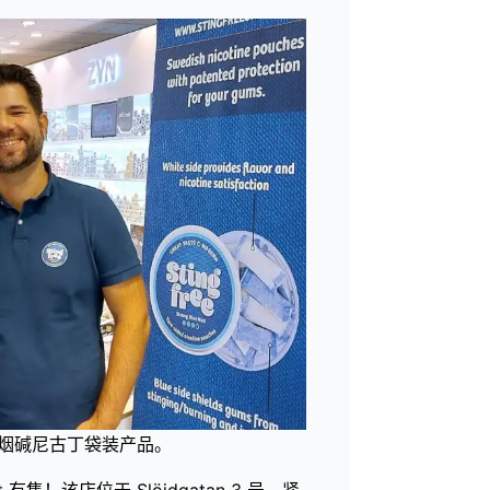
销售无烟碱尼古丁袋装产品。
 有售！该店位于 Slöjdgatan 3 号，紧