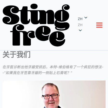
跳
至
内
ZH
容
ZH
关于我们
在牙医诊断出他牙龈受损后，本特-维伯格有了一个疯狂的想法-
-”如果我在牙签靠牙龈的一侧贴上石膏呢？”