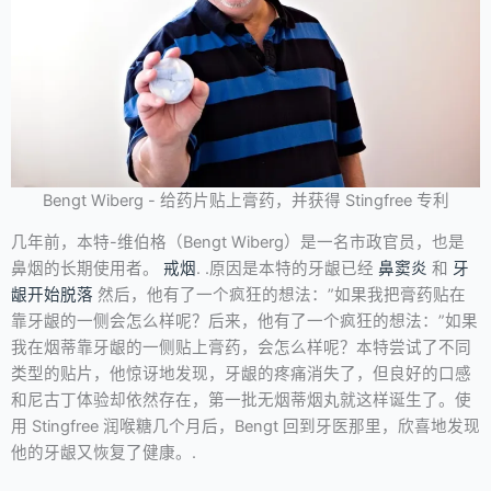
Bengt Wiberg - 给药片贴上膏药，并获得 Stingfree 专利
几年前，本特-维伯格（Bengt Wiberg）是一名市政官员，也是
鼻烟的长期使用者。
戒烟
. .原因是本特的牙龈已经
鼻窦炎
和
牙
龈开始脱落
然后，他有了一个疯狂的想法：”如果我把膏药贴在
靠牙龈的一侧会怎么样呢？后来，他有了一个疯狂的想法：”如果
我在烟蒂靠牙龈的一侧贴上膏药，会怎么样呢？本特尝试了不同
类型的贴片，他惊讶地发现，牙龈的疼痛消失了，但良好的口感
和尼古丁体验却依然存在，第一批无烟蒂烟丸就这样诞生了。使
用 Stingfree 润喉糖几个月后，Bengt 回到牙医那里，欣喜地发现
他的牙龈又恢复了健康。.