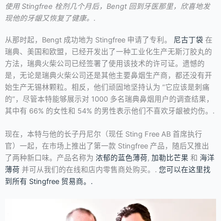
使用 Stingfree 栓剂几个月后，Bengt 回到牙医那里，欣喜地发
现他的牙龈又恢复了健康。.
从那时起，Bengt 成功地为 Stingfree 申请了专利。
尼古丁袋
在
瑞典、美国和欧盟，已经开发出了一种工业化生产无斯汀胶丸的
方法，瑞典火柴公司已经签署了使用该技术的许可证。遗憾的
是，无论是瑞典火柴公司还是其他主要鼻烟生产商，都还没有开
始生产无锡林颗粒。相反，他们顽固地坚持认为 ”它应该是刺痛
的”，尽管本特能够展示对 1000 多名瑞典鼻烟用户的调查结果，
其中有 66% 的女性和 54% 的男性表示他们不喜欢牙龈被灼伤。.
现在，本特与他的长子丹尼尔（现任 Sting Free AB 首席执行
官）一起，在市场上推出了第一款 Stingfree 产品，随后又推出
了两种新口味。产品名称为
浓郁的蓝色薄荷
,
加勒比芒果
和
海洋
薄荷
并可从我们的在线和店内零售商处购买。.
您可以在这里找
到所有 Stingfree 贸易商。.