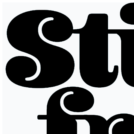
跳
至
内
容