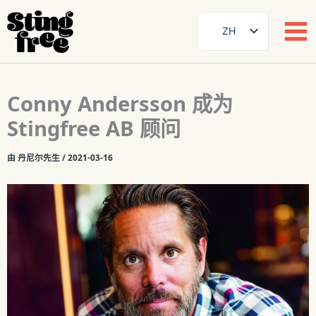
ZH
SE
EN
跳
Conny Andersson 成为
至
DE
内
Stingfree AB 顾问
FR
容
ES
由
丹尼尔先生
/
2021-03-16
FI
DA
NB
AR