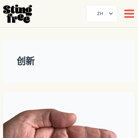
ZH
SE
EN
跳
至
DE
内
FR
创新
容
ES
FI
DA
NB
AR