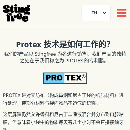
ZH
SE
EN
跳
至
Protex 技术是如何工作的？
DE
内
FR
我们的产品以 Stingfree 为名进行销售。我们产品的独特
容
之处在于
我们称之为 PROTEX 的专利膜。.
ES
FI
DA
NB
PROTEX 是对无纺布（构成鼻烟和尼古丁袋的纸质材料）进
AR
行处理，使部分材料与袋内物品不透气的统称。.
这层屏障仍然允许香料和尼古丁与唾液混合并分布到口腔粘
膜，但意味着小袋中的物质每天有几个小时不会直接接触牙
龈。.