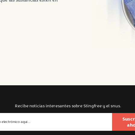
que las sustancias estén en
Recibe noticias interesantes sobre Stingfree y el snus.
Suscr
aho