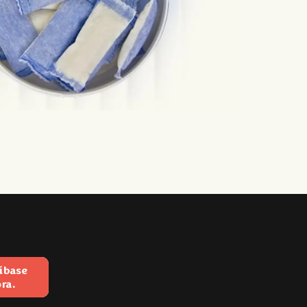
íbase
ra.