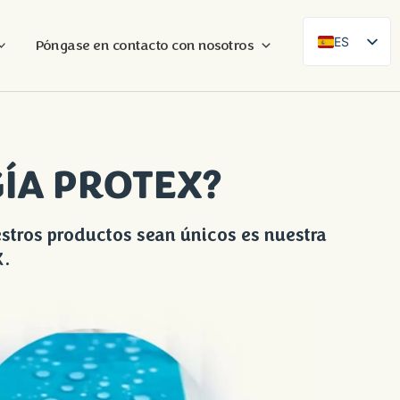
ES
Póngase en contacto con nosotros
SE
EN
DE
FR
ÍA PROTEX?
FI
DA
stros productos sean únicos es nuestra
NB
.
AR
ZH