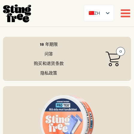
ZH
SE
EN
跳
DE
至
18 年期限
内
0
FR
问答
容
ES
购买和退货条款
FI
隐私政策
DA
NB
AR