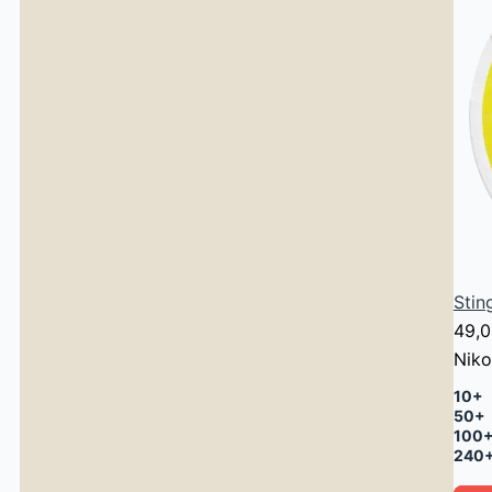
Stin
49,
Niko
10+
50+
100
240