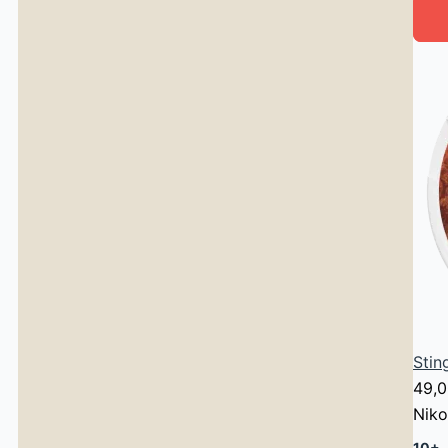
Stin
49,
Niko
10+