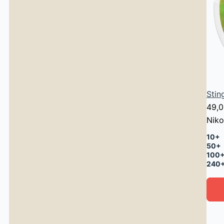
Stin
49,
Niko
10+
50+
100
240