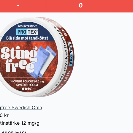
-
gfree Swedish Cola
00
kr
tinstärke
12 mg/g
44,90 kr / St