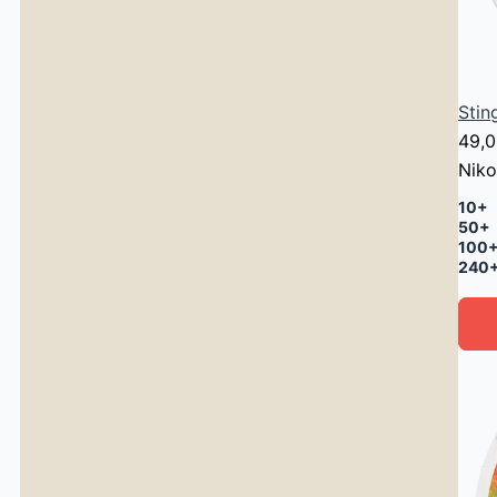
Stin
49,
Niko
10+
50+
100
240