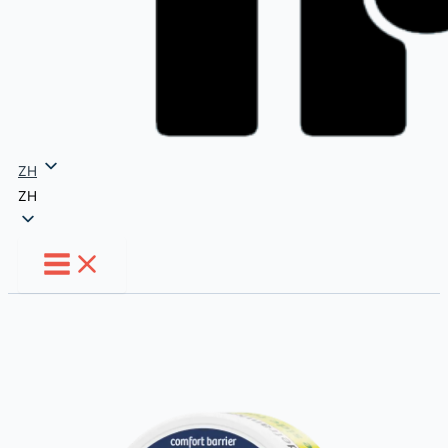
ZH
ZH