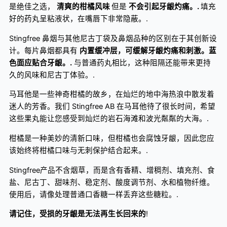
是绝佳之选，
清爽的柑橘风味
但是
不会引起牙龈灼痛。.
填充
好的药丸呈粘液状，在嘴唇下非常隐蔽。.
Stingfree 鼻烟与其他尼古丁袋及鼻烟品种的区别在于其创新设
计。每片鼻烟都具有
内置缓冲层，可缓解牙龈灼痛和刺激。蓝
色面应贴合牙龈。.
与普通药丸相比，这种阻隔还能带来更持
久的风味和尼古丁体验。.
马耳他是一些神奇柑橘的故乡，在灿烂的地中海热浪中散发着
迷人的芳香。我们 Stingfree AB 在马耳他待了很长时间，希望
这些果丸能让您感受到灿烂的岩石海滩和波光粼粼的大海。.
柑橘是一种美妙的清新口味，但柑橘也会腐蚀牙龈，因此您应
该始终将柑橘口味与无刺保护结合起来。.
Stingfree产品不含烟草，而是含有香精、增稠剂、填充剂、食
盐、尼古丁、甜味剂、稳定剂、酸度调节剂、水和植物纤维。
使用后，请像处理普通口香糖一样丢弃这些糖粒。.
请记住，受损的牙龈是无法再生长回来的
!