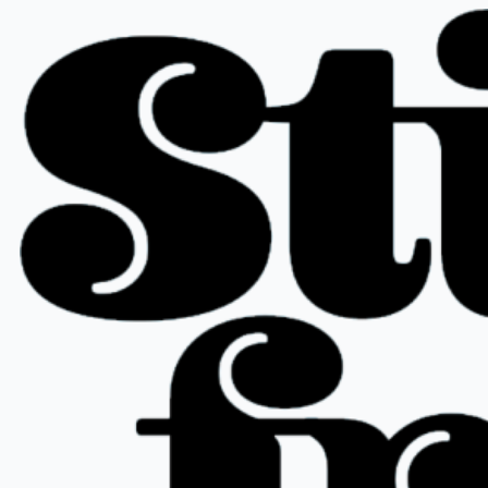
跳
至
内
容