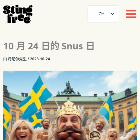
ZH
SE
EN
跳
10 月 24 日的 Snus 日
至
DE
内
FR
由
丹尼尔先生
/
2023-10-24
容
ES
FI
DA
NB
AR