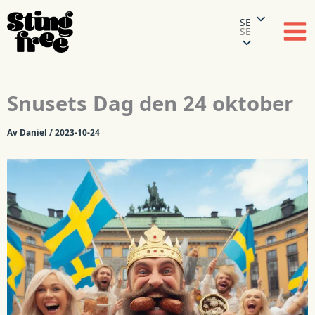
SE
SE
Hoppa
Snusets Dag den 24 oktober
till
innehåll
Av
Daniel
/
2023-10-24