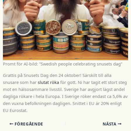
Promt för AI-bild: ”Swedish people celebrating snusets dag”
Grattis på Snusets Dag den 24 oktober!
Särskilt till alla
snusare som har
slutat röka
för gott. Ni har tagit ett stort steg
mot en hälsosammare livsstil. Sverige har avgjort lägst andel
dagliga rökare i hela Europa. I Sverige röker endast ca 5,6% av
den vuxna befolkningen dagligen. Snittet i EU är 20% enligt
EU Eurostat.
FÖREGÅENDE
NÄSTA