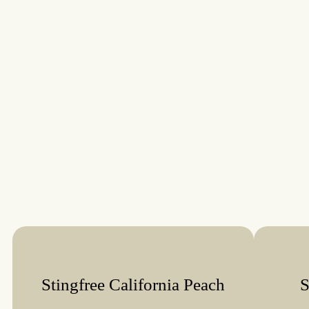
Stingfree California Peach
S