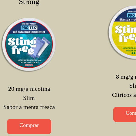
Strong
8 mg/g 
Sl
20 mg/g nicotina
Cítricos 
Slim
Sabor a menta fresca
Com
Comprar