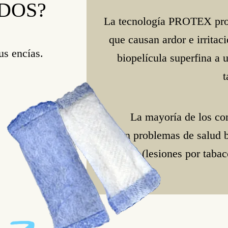
IDOS?
La tecnología PROTEX prote
que causan ardor e irritac
us encías.
biopelícula superfina a 
t
La mayoría de los co
tienen problemas de salud 
tabaco (lesiones por tabaco