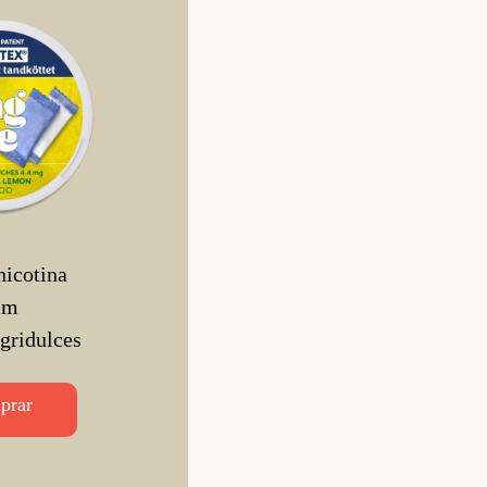
nicotina
im
agridulces
prar