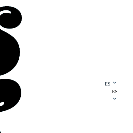
ES
ES