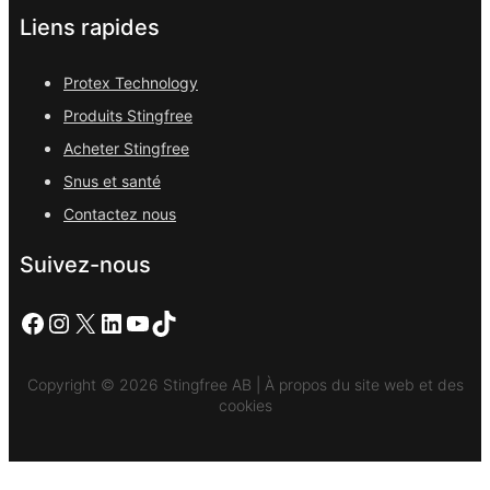
Liens rapides
Protex Technology
Produits Stingfree
Acheter Stingfree
Snus et santé
Contactez nous
Suivez-nous
Facebook
Instagram
X
LinkedIn
YouTube
TikTok
Copyright © 2026 Stingfree AB | À propos du site web et des
cookies