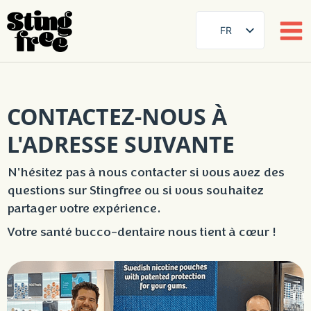
FR
SE
EN
Skip
DE
to
CONTACTEZ-NOUS À
content
ES
L'ADRESSE SUIVANTE
FI
DA
N'hésitez pas à nous contacter si vous avez des
questions sur Stingfree ou si vous souhaitez
NB
partager votre expérience.
AR
Votre santé bucco-dentaire nous tient à cœur !
ZH