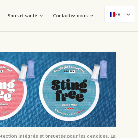
FR
Snus et santé
Contactez nous
SE
EN
DE
ES
FI
DA
NB
AR
ZH
otection intégrée et brevetée pour les gencives. La