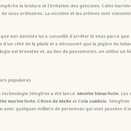
mpêche la brûlure et l'irritation des gencives. Cette barri
les de snus ordinaires. La nicotine et les arômes sont cons
ue son dentiste lui a conseillé d'arrêter le snus parce que 
d'un côté de la pilule et a découvert que la piqûre du tabac
logie est brevetée et, au lieu de pansements, on utilise un 
urs populaires
Menthe bleue forte
 technologie Stingfree a été lancé.
. Les
he marine forte
Citron de Malte
Cola suédois
,
et
. Stingfre
ion avec quelques milliers de personnes qui sont passées d'au