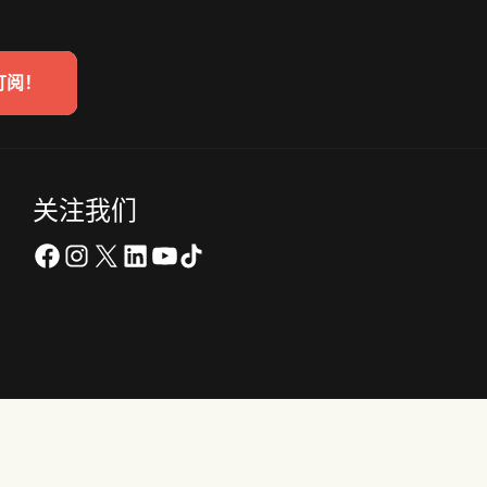
订阅！
关注我们
在 Facebook 上
Instagram
X
LinkedIn
YouTube
TikTok