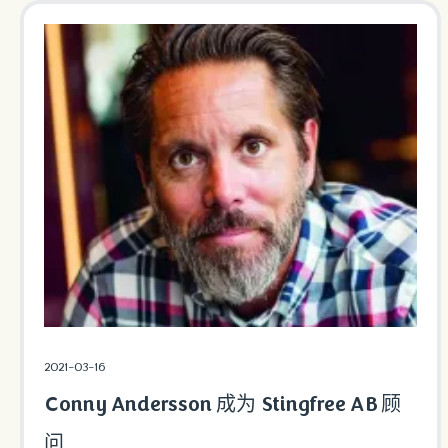
2021-03-16
Conny Andersson 成为 Stingfree AB 顾
问