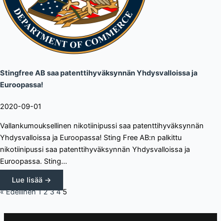
Stingfree AB saa patenttihyväksynnän Yhdysvalloissa ja
Euroopassa!
2020-09-01
Vallankumouksellinen nikotiinipussi saa patenttihyväksynnän
Yhdysvalloissa ja Euroopassa! Sting Free AB:n palkittu
nikotiinipussi saa patenttihyväksynnän Yhdysvalloissa ja
Euroopassa. Sting...
Lue lisää →
« Edellinen
1
2
3
4
5