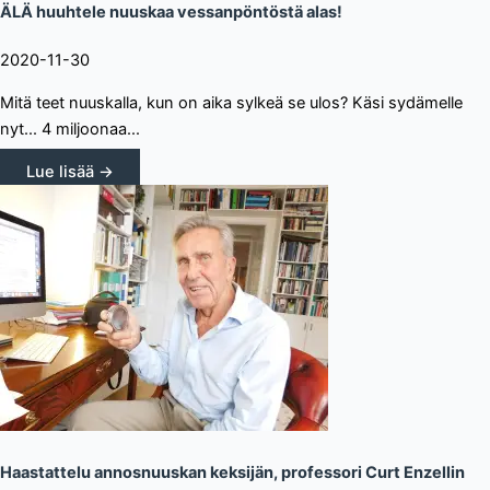
ÄLÄ huuhtele nuuskaa vessanpöntöstä alas!
2020-11-30
Mitä teet nuuskalla, kun on aika sylkeä se ulos? Käsi sydämelle
nyt... 4 miljoonaa...
Lue lisää →
Haastattelu annosnuuskan keksijän, professori Curt Enzellin