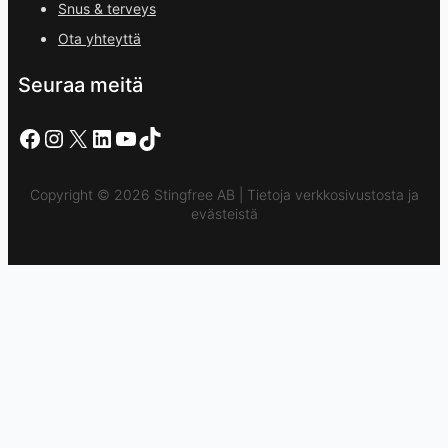
Snus & terveys
Ota yhteyttä
Seuraa meitä
Facebook
Instagram
X
LinkedIn
YouTube
TikTok
Copyright © 2026 Stingfree AB | Tietoja verkkosivustosta ja
evästeistä