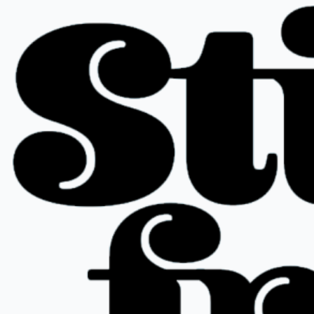
Siirry
sisältöön