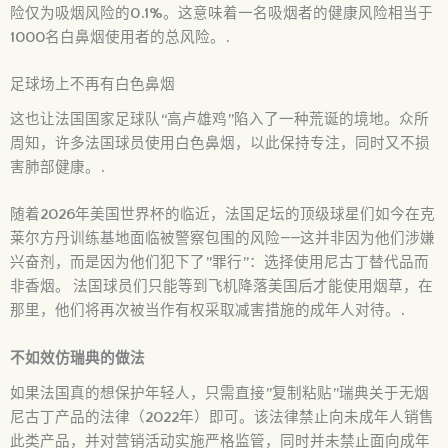
险仅为吸烟风险的0.1%。这意味着一名吸烟者的健康风险相当于
1000名白鼻烟使用者的总风险。.
足球场上不再有白色鼻烟
这也让法国国家足球队“高卢雄鸡”陷入了一种荒诞的境地。众所
周知，许多法国球员使用白色鼻烟，以此保持专注，同时又不损
害肺部健康。.
随着2026年美国世界杯的临近，法国足坛的顶级球星们如今在克
莱尔方丹训练基地面临被警察包围的风险——这并非因为他们涉嫌
兴奋剂，而是因为他们犯下了”罪行”：选择使用尼古丁替代品而
非香烟。 法国球员们只能等到飞机降落美国后才能使用烟草，在
那里，他们将再次被当作有权采取减害措施的成年人对待。.
不如效仿瑞典的做法
如果法国真的想保护年轻人，只需直接”复制粘贴”瑞典关于无烟
尼古丁产品的法律（2022年）即可。该法律禁止向未成年人销售
此类产品，并对营销活动实施严格监管，同时并未禁止面向成年