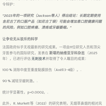
令辩护：
”2023年的一项研究（Jackson等人）得出结论：长期定期使用
含尼古丁的口服产品（如尼古丁袋）可能会增加患口腔健康问题
的风险，例如口腔疼痛、溃疡或牙龈萎缩。”
让争论无从驳斥的科学
法国政府似乎无视最新的研究成果。一项由11位研究人员和顶尖
斯堪的纳维亚牙科杂志
牙医参与的国际研究，发表在
（2025
年），已进行评估
无刺技术
并取得了令人瞩目的成果：
100 % 消除中度至重度黏膜损伤（Axéll 3–4级）。.
90 % 减轻牙龈刺激。.
统计学显著性，p=0.0002。.
此外，R. Murkett 等（2022）的研究表明，无烟草鼻烟的相对风