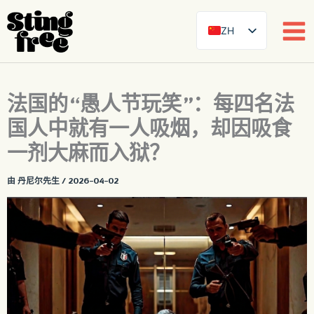
ZH
SE
EN
跳
法国的“愚人节玩笑”：每四名法
DE
至
内
国人中就有一人吸烟，却因吸食
FR
容
ES
一剂大麻而入狱？
FI
由
丹尼尔先生
/
2026-04-02
DA
NB
AR