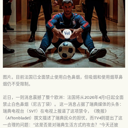
图片。目前法国已全面禁止使用白色鼻烟，但吸烟和使用烟草鼻
烟仍不受限制。
近日，一则消息震撼了整个欧洲：法国将从2026年4月1日起全面
禁止白色鼻烟（尼古丁袋）。 这一消息占据了瑞典媒体的头条：
瑞典电视台（SVT）在电视上报道了这项禁令，《晚报》
（Aftonbladet）撰文描述了瑞典民众的担忧，而TV4则提出了这
一合理的问题：”这是否是对瑞典生活方式的攻击？”今天还披