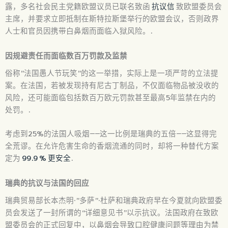
露，多名社会民主党籍欧盟议员已联名致函
抗议信
致欧盟委员会
主席，并要求立即抵制在斯特拉斯堡举行的欧盟会议，否则政界
人士和官员因携带白鼻烟而面临入狱风险。.
因规避责任而面临数百万罚款及监禁
俗称”法国愚人节玩笑”的这一举措，实际上是一项严苛的立法提
案。在法国，若被发现持有尼古丁制品，不仅面临物品被没收的
风险，还可能面临包括数百万欧元罚款甚至最高5年监禁在内的
处罚。.
考虑到25%的法国人吸烟——这一比例是瑞典的五倍——这显得完
全荒谬。在允许危害生命的香烟流通的同时，却将一种替代方案
定为
99.9 % 更安全
.
瑞典的抗议与法国的回应
瑞典贸易部长本杰明·”多萨”·杜萨和瑞典政府早在今夏就向欧盟委
员会发送了一封所谓的“详细意见书”以示抗议。法国政府在致欧
盟委员会的正式回复中，以鼻烟会导致口腔健康问题等理由为禁