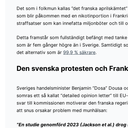
Det som i folkmun kallas ”det franska aprilskämtet” 
som blir påkommen med en nikotinportion i Frankrik
straffsatser som kan innefatta miljonböter och till o
Detta framstår som fullständigt befängt med tanke
som är fem gånger högre än i Sverige. Samtidigt som l
det alternativ som är
99,9 % säkrare
.
Den svenska protesten och Frank
Sveriges handelsminister Benjamin ”Dosa” Dousa o
somras ett så kallat “detailed opinion letter” till EU
svar till kommissionen motiverar den franska rege
att snus orsakar problem med munhälsan:
”En studie genomförd 2023 (Jackson et al.) drog 