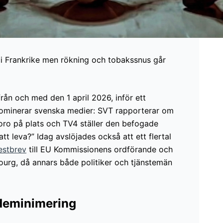
s i Frankrike men rökning och tobakssnus går
rån och med den 1 april 2026, inför ett
 dominerar svenska medier: SVT rapporterar om
oro på plats och TV4 ställer den befogade
tt leva?” Idag avslöjades också att ett flertal
estbrev
till EU Kommissionens ordförande och
ourg, då annars både politiker och tjänstemän
ademinimering