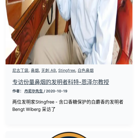
,
,
,
,
尼古丁袋
鼻烟
无刺 AB
Stingfree
白色鼻烟
专访份量鼻烟的发明者科特-恩泽尔教授
作者：
丹尼尔先生
/
2020-10-19
两位发明家Stingfree - 含口香糖保护的白麝香的发明者
Bengt Wiberg 采访了