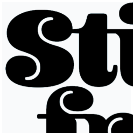
跳
至
内
容