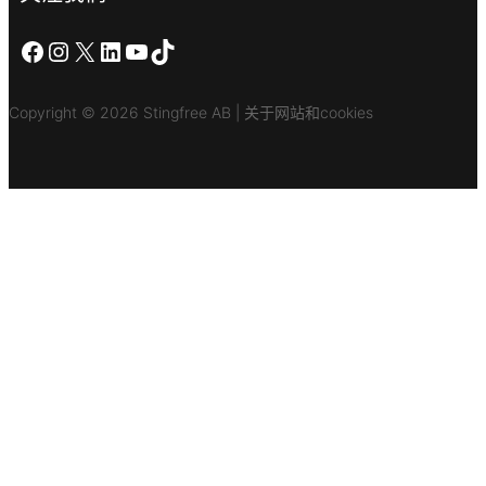
在 Facebook 上
Instagram
X
LinkedIn
YouTube
TikTok
Copyright © 2026 Stingfree AB | 关于网站和cookies