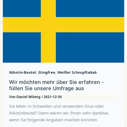
,
,
Nikotin-Beutel
Stingfree
Weißer Schnupftabak
Wir möchten mehr über Sie erfahren -
füllen Sie unsere Umfrage aus
Von
Daniel Wiberg
/
2021-12-30
Sie leben in Schweden und verwenden Snus oder
Nikotinbeutel? Dann wären wir Ihnen sehr dankbar,
wenn Sie folgende Angaben machen könnten