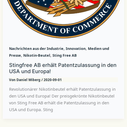
,
,
Nachrichten aus der Industrie
Innovation
Medien und
,
,
Presse
Nikotin-Beutel
Sting Free AB
Stingfree AB erhält Patentzulassung in den
USA und Europa!
Von
Daniel Wiberg
/
2020-09-01
Revolutionärer Nikotinbeutel erhält Patentzulassung in
den USA und Europa! Der preisgekrönte Nikotinbeutel
von Sting Free AB erhält die Patentzulassung in den
USA und Europa. Sting