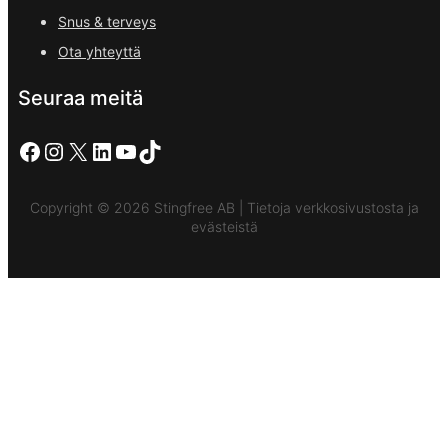
Snus & terveys
Ota yhteyttä
Seuraa meitä
Facebook
Instagram
X
LinkedIn
YouTube
TikTok
Copyright © 2026 Stingfree AB | Tietoja verkkosivustosta ja
evästeistä