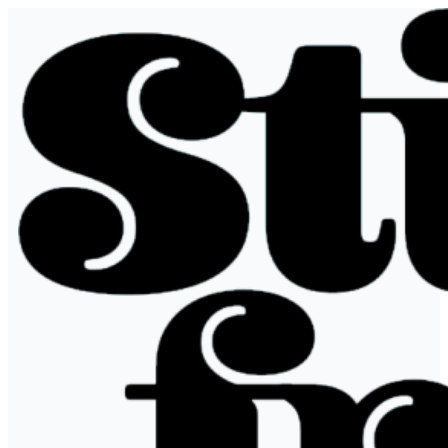
Siirry
sisältöön