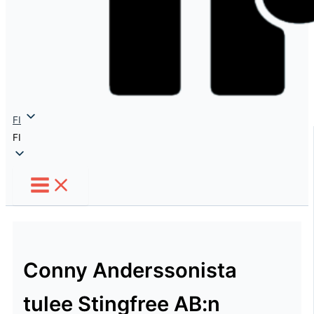
FI
FI
Conny Anderssonista
tulee Stingfree AB:n