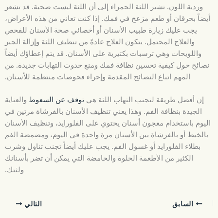
وردية اللون. تشير اللثة الحمراء إلى أن اللثة ليست صحية. قد تشعر
أيضاً بحرقان أو طعم مزعج في فمك. إذا كنت تعاني من هذه الأعراض،
يجب عليك زيارة طبيب الأسنان أو أخصائي صحة الأسنان للفحص
والعلاج المحتمل. يتكون العلاج عادةً من تنظيف اللثة وإزالة الجير
واللويحات وهي ترسبات بكتيرية على الأسنان. قد يتم إعطاؤك أيضاً
نصائح حول كيفية تحسين نظافة فمك ومنع حدوث التهابات جديدة. من
المهم اتباع النصائح المقدمة وإجراء فحوصات منتظمة للأسنان.
إن أفضل طريقة لتجنب التهاب اللثة هي
توقف عن السعوط
والعناية
الجيدة بنظافة الفم. وهذا يعني تنظيف الأسنان بالفرشاة مرتين في
اليوم باستخدام معجون أسنان يحتوي على الفلورايد، وتنظيف الأسنان
بالخيط أو بالفرشاة بين الأسنان مرة واحدة في اليوم، ومضمضة الفم
بطلاء الفلورايد أو غسول الفم. يجب عليك أيضاً تجنب تناول وشرب
الكثير من الأطعمة الحلوة والحامضة التي يمكن أن تضر بأسنانك
ولثتك.
السابق
التالي