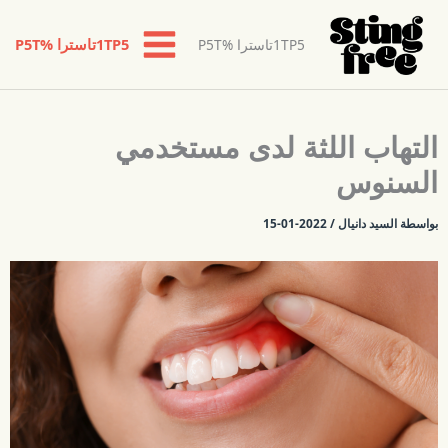
1TP5تاسترا %P5T
1TP5تاسترا %P5T
خطي
التهاب اللثة لدى مستخدمي
لى
لمحتوى
السنوس
بواسطة
السيد دانيال
/
2022-01-15