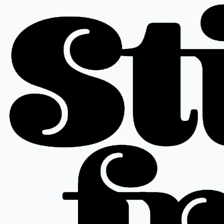
Ir
al
contenido