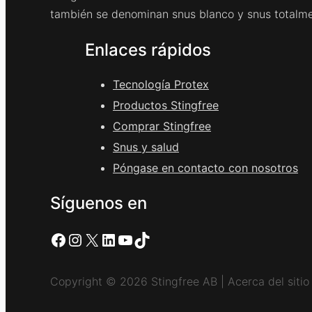
también se denominan snus blanco y snus totalme
Enlaces rápidos
Tecnología Protex
Productos Stingfree
Comprar Stingfree
Snus y salud
Póngase en contacto con nosotros
Síguenos en
Facebook
Instagram
X
LinkedIn
YouTube
TikTok
Copyright © 2026 Stingfree AB | Acerca del sitio