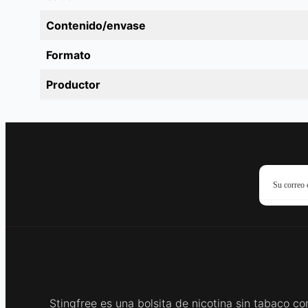
Contenido/envase
Formato
Productor
Stingfree es una bolsita de nicotina sin tabaco co