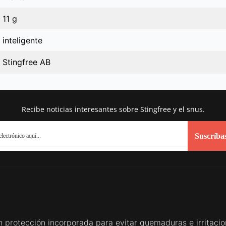
11 g
inteligente
Stingfree AB
Recibe noticias interesantes sobre Stingfree y el snus.
Suscríba
n protección incorporada para evitar quemaduras e irritacion