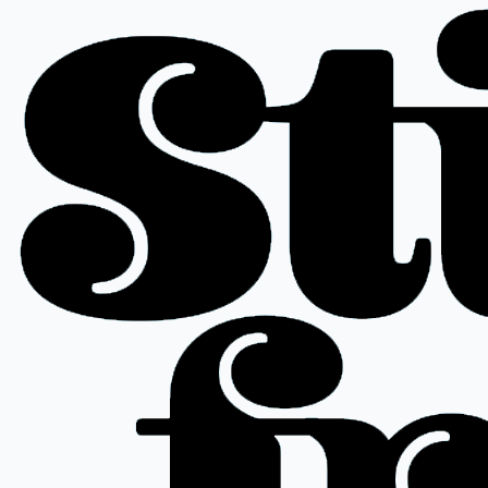
Ir
al
contenido