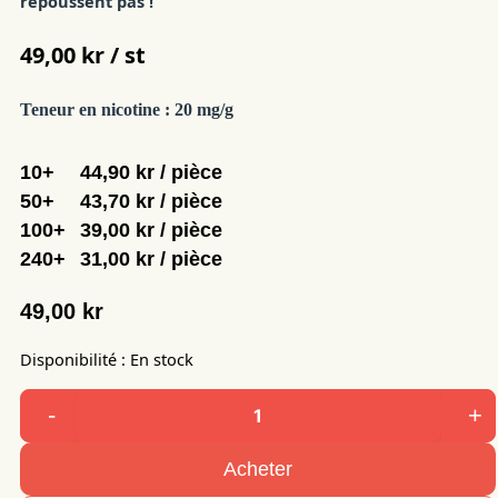
repoussent pas !
49,00
kr / st
Teneur en nicotine :
20 mg/g
10+
44,90 kr / pièce
50+
43,70 kr / pièce
100+
39,00 kr / pièce
240+
31,00 kr / pièce
49,00 kr
Disponibilité :
En stock
-
+
quantité
de
Acheter
Stingfree
Ocean