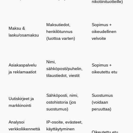
nikotiinituotteille)
t
j
K
Maksutiedot,
Sopimus +
Maksu &
o
henkilötunnus
oikeudellinen
lasku/osamaksu
m
(luottoa varten)
velvoite
k
1
Nimi,
k
Asiakaspalvelu
Sopimus +
sähköposti/puhelin,
a
ja reklamaatiot
oikeutettu etu
tilaustiedot, viestit
p
j
Sähköposti, nimi,
Suostumus
K
Uutiskirjeet ja
ostohistoria (jos
(voidaan
p
markkinointi
suostumus)
peruuttaa)
s
Analysoi
IP-osoite, evästeet,
1
verkkoliikennettä
käyttäytyminen
k
Oikeutettu etu