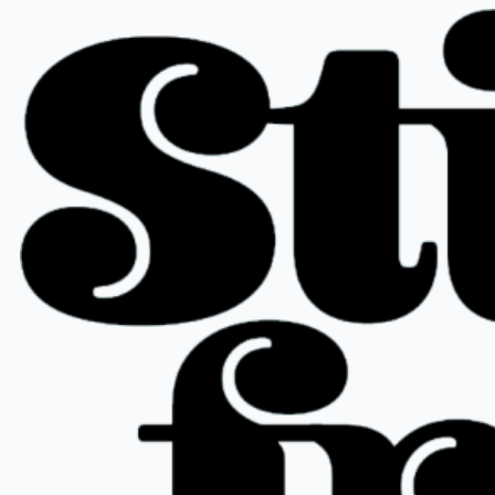
Siirry
sisältöön