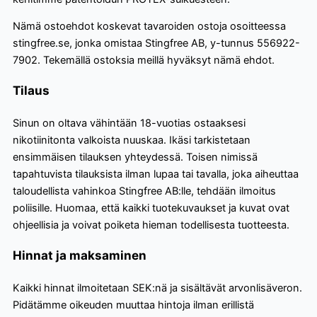
Nämä ostoehdot koskevat tavaroiden ostoja osoitteessa
stingfree.se, jonka omistaa Stingfree AB, y-tunnus 556922-
7902. Tekemällä ostoksia meillä hyväksyt nämä ehdot.
Tilaus
Sinun on oltava vähintään 18-vuotias ostaaksesi
nikotiinitonta valkoista nuuskaa. Ikäsi tarkistetaan
ensimmäisen tilauksen yhteydessä. Toisen nimissä
tapahtuvista tilauksista ilman lupaa tai tavalla, joka aiheuttaa
taloudellista vahinkoa Stingfree AB:lle, tehdään ilmoitus
poliisille. Huomaa, että kaikki tuotekuvaukset ja kuvat ovat
ohjeellisia ja voivat poiketa hieman todellisesta tuotteesta.
Hinnat ja maksaminen
Kaikki hinnat ilmoitetaan SEK:nä ja sisältävät arvonlisäveron.
Pidätämme oikeuden muuttaa hintoja ilman erillistä