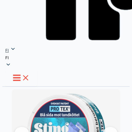
FI
FI