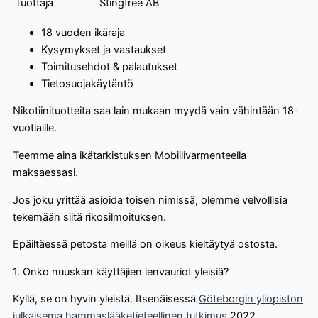
Tuottaja
Stingfree AB
18 vuoden ikäraja
Kysymykset ja vastaukset
Toimitusehdot & palautukset
Tietosuojakäytäntö
Nikotiinituotteita saa lain mukaan myydä vain vähintään 18-
vuotiaille.
Teemme aina ikätarkistuksen Mobiilivarmenteella
maksaessasi.
Jos joku yrittää asioida toisen nimissä, olemme velvollisia
tekemään siitä rikosilmoituksen.
Epäiltäessä petosta meillä on oikeus kieltäytyä ostosta.
1. Onko nuuskan käyttäjien ienvauriot yleisiä?
Kyllä, se on hyvin yleistä. Itsenäisessä
Göteborgin yliopiston
julkaisema hammaslääketieteellinen tutkimus
2022,