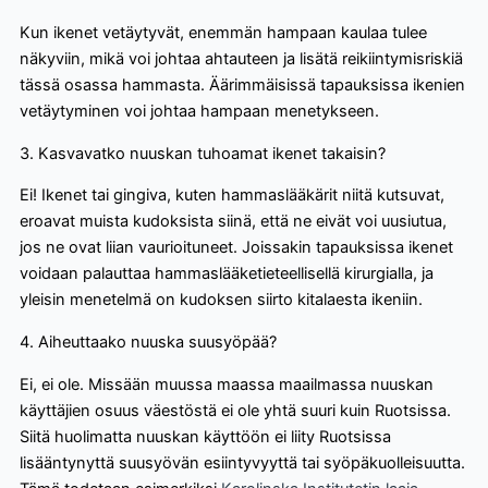
Kun ikenet vetäytyvät, enemmän hampaan kaulaa tulee
näkyviin, mikä voi johtaa ahtauteen ja lisätä reikiintymisriskiä
tässä osassa hammasta. Äärimmäisissä tapauksissa ikenien
vetäytyminen voi johtaa hampaan menetykseen.
3. Kasvavatko nuuskan tuhoamat ikenet takaisin?
Ei! Ikenet tai gingiva, kuten hammaslääkärit niitä kutsuvat,
eroavat muista kudoksista siinä, että ne eivät voi uusiutua,
jos ne ovat liian vaurioituneet. Joissakin tapauksissa ikenet
voidaan palauttaa hammaslääketieteellisellä kirurgialla, ja
yleisin menetelmä on kudoksen siirto kitalaesta ikeniin.
4. Aiheuttaako nuuska suusyöpää?
Ei, ei ole. Missään muussa maassa maailmassa nuuskan
käyttäjien osuus väestöstä ei ole yhtä suuri kuin Ruotsissa.
Siitä huolimatta nuuskan käyttöön ei liity Ruotsissa
lisääntynyttä suusyövän esiintyvyyttä tai syöpäkuolleisuutta.