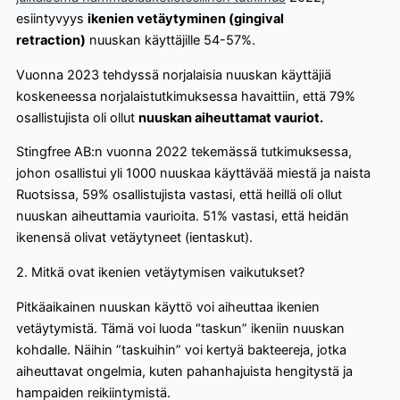
esiintyvyys
ikenien vetäytyminen (gingival
retraction)
nuuskan käyttäjille 54-57%.
Vuonna 2023 tehdyssä norjalaisia nuuskan käyttäjiä
koskeneessa norjalaistutkimuksessa havaittiin, että 79%
osallistujista oli ollut
nuuskan aiheuttamat vauriot.
Stingfree AB:n vuonna 2022 tekemässä tutkimuksessa,
johon osallistui yli 1000 nuuskaa käyttävää miestä ja naista
Ruotsissa, 59% osallistujista vastasi, että heillä oli ollut
nuuskan aiheuttamia vaurioita. 51% vastasi, että heidän
ikenensä olivat vetäytyneet (ientaskut).
2. Mitkä ovat ikenien vetäytymisen vaikutukset?
Pitkäaikainen nuuskan käyttö voi aiheuttaa ikenien
vetäytymistä. Tämä voi luoda “taskun” ikeniin nuuskan
kohdalle. Näihin ”taskuihin” voi kertyä bakteereja, jotka
aiheuttavat ongelmia, kuten pahanhajuista hengitystä ja
hampaiden reikiintymistä.