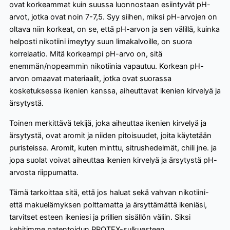
ovat korkeammat kuin suussa luonnostaan esiintyvät pH-
arvot, jotka ovat noin 7-7,5. Syy siihen, miksi pH-arvojen on
oltava niin korkeat, on se, että pH-arvon ja sen välillä, kuinka
helposti nikotiini imeytyy suun limakalvoille, on suora
korrelaatio. Mitä korkeampi pH-arvo on, sitä
enemmän/nopeammin nikotiinia vapautuu. Korkean pH-
arvon omaavat materiaalit, jotka ovat suorassa
kosketuksessa ikenien kanssa, aiheuttavat ikenien kirvelyä ja
ärsytystä.
Toinen merkittävä tekijä, joka aiheuttaa ikenien kirvelyä ja
ärsytystä, ovat aromit ja niiden pitoisuudet, joita käytetään
puristeissa. Aromit, kuten minttu, sitrushedelmät, chili jne. ja
jopa suolat voivat aiheuttaa ikenien kirvelyä ja ärsytystä pH-
arvosta riippumatta.
Tämä tarkoittaa sitä, että jos haluat sekä vahvan nikotiini-
että makuelämyksen polttamatta ja ärsyttämättä ikeniäsi,
tarvitset esteen ikeniesi ja prillien sisällön väliin. Siksi
kehitimme patentoidun PROTEX-sulkuesteen.