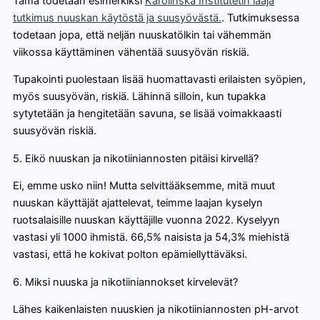
Tämä todetaan esimerkiksi
Karolinska Institutetin laaja
tutkimus nuuskan käytöstä ja suusyövästä.
. Tutkimuksessa
todetaan jopa, että neljän nuuskatölkin tai vähemmän
viikossa käyttäminen vähentää suusyövän riskiä.
Tupakointi puolestaan lisää huomattavasti erilaisten syöpien,
myös suusyövän, riskiä. Lähinnä silloin, kun tupakka
sytytetään ja hengitetään savuna, se lisää voimakkaasti
suusyövän riskiä.
5. Eikö nuuskan ja nikotiiniannosten pitäisi kirvellä?
Ei, emme usko niin! Mutta selvittääksemme, mitä muut
nuuskan käyttäjät ajattelevat, teimme laajan kyselyn
ruotsalaisille nuuskan käyttäjille vuonna 2022. Kyselyyn
vastasi yli 1000 ihmistä. 66,5% naisista ja 54,3% miehistä
vastasi, että he kokivat polton epämiellyttäväksi.
6. Miksi nuuska ja nikotiiniannokset kirvelevät?
Lähes kaikenlaisten nuuskien ja nikotiiniannosten pH-arvot