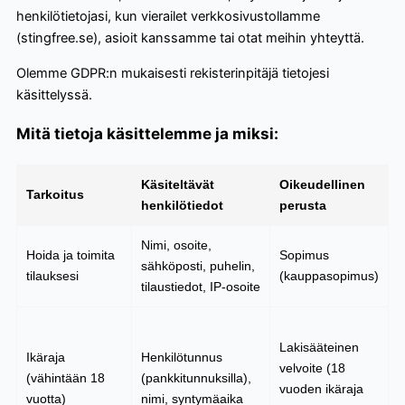
henkilötietojasi, kun vierailet verkkosivustollamme
(stingfree.se), asioit kanssamme tai otat meihin yhteyttä.
Olemme GDPR:n mukaisesti rekisterinpitäjä tietojesi
käsittelyssä.
Mitä tietoja käsittelemme ja miksi:
Käsiteltävät
Oikeudellinen
S
Tarkoitus
henkilötiedot
perusta
(
Nimi, osoite,
A
Hoida ja toimita
Sopimus
sähköposti, puhelin,
+
tilauksesi
(kauppasopimus)
tilaustiedot, IP-osoite
(
V
Lakisääteinen
t
Ikäraja
Henkilötunnus
velvoite (18
–
(vähintään 18
(pankkitunnuksilla),
vuoden ikäraja
h
vuotta)
nimi, syntymäaika