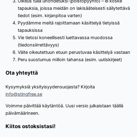
Oikeus tulla unohdetuksi (poistopyyntö) – ei koske
tapauksia, joissa meidän on lakisääteisesti säilytettävä
tiedot (esim. kirjanpitoa varten)
Pyydämme meitä rajoittamaan käsittelyä tietyissä
tapauksissa
Vie tietosi koneellisesti luettavassa muodossa
(tiedonsiirrettävyys)
Väite oikeutettuun etuun perustuvaa käsittelyä vastaan
Peru suostumus milloin tahansa (esim. uutiskirjeet)
Ota yhteyttä
Kysymyksiä yksityisyydensuojasta? Kirjoita
info@stingfree.se
Voimme päivittää käytäntöä. Uusi versio julkaistaan täällä
päivämäärineen.
Kiitos ostoksistasi!