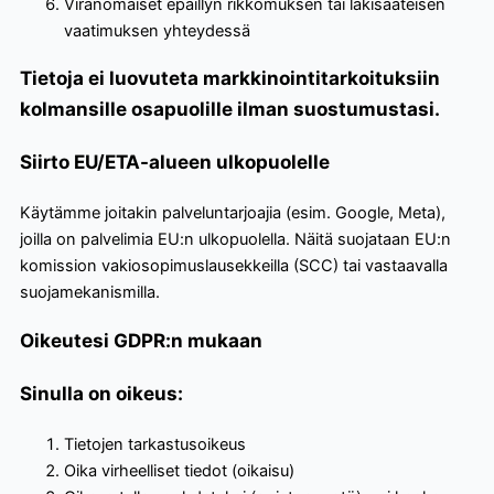
Viranomaiset epäillyn rikkomuksen tai lakisääteisen
vaatimuksen yhteydessä
Tietoja ei luovuteta markkinointitarkoituksiin
kolmansille osapuolille ilman suostumustasi.
Siirto EU/ETA-alueen ulkopuolelle
Käytämme joitakin palveluntarjoajia (esim. Google, Meta),
joilla on palvelimia EU:n ulkopuolella. Näitä suojataan EU:n
komission vakiosopimuslausekkeilla (SCC) tai vastaavalla
suojamekanismilla.
Oikeutesi GDPR:n mukaan
Sinulla on oikeus:
Tietojen tarkastusoikeus
Oika virheelliset tiedot (oikaisu)