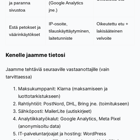
ja paranna
(Google Analytics
(
sivustoa
jne.)
r
IP-osoite,
Oikeutettu etu +
J
Estä petokset ja
tilauskäyttäytyminen,
lakisääteinen
k
väärinkäytökset
laitetunniste
velvoite
e
Kenelle jaamme tietosi
Jaamme tehtäviä seuraaville vastaanottajille (vain
tarvittaessa)
Maksukumppanit: Klarna (maksamiseen ja
luottotarkistukseen)
Rahtiyhtiöt: PostNord, DHL, Bring jne. (toimitukseen)
Sähköposti: MailerLite (uutiskirjeet)
Analytiikkatyökalut: Google Analytics, Meta Pixel
(anonymisoitu data)
IT-palveluntarjoajat ja hosting: WordPress