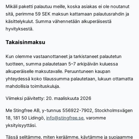
Mikäli paketti palautuu meille, koska asiakas ei ole noutanut
sitä, perimme 59 SEK maksun kattamaan palautusrahdin ja
käsittelykulut. Summa vähennetään alkuperäisestä
hyvityksestä.
Takaisinmaksu
Kun olemme vastaanottaneet ja tarkistaneet palautetun
tuotteen, summa palautetaan 5–7 arkipäivän kuluessa
alkuperäiselle maksutavalle. Peruuntuneen kaupan
yhteydessä koko tilaussumma palautetaan, lukuun ottamatta
mahdollisia toimituskuluja.
Viimeksi päivitetty: 20. maaliskuuta 2026
Me Stingfree AB, y-tunnus 556922-7902, Stockholmsvägen
18, 181 50 Lidingö,
info@stingfree.se
, varomme
yksityisyyttäsi.
Tässä selitämme, miten keräämme, käytämme ja suojaamme