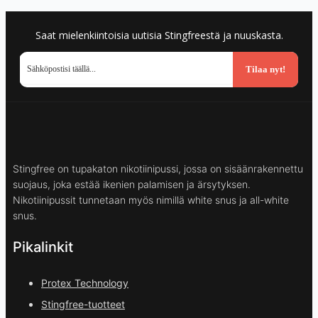
Saat mielenkiintoisia uutisia Stingfreestä ja nuuskasta.
Tilaa nyt!
Stingfree on tupakaton nikotiinipussi, jossa on sisäänrakennettu
suojaus, joka estää ikenien palamisen ja ärsytyksen.
Nikotiinipussit tunnetaan myös nimillä white snus ja all-white
snus.
Pikalinkit
Protex Technology
Stingfree-tuotteet