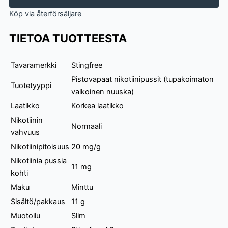
Strong
Köp via återförsäljare
määrä
TIETOA TUOTTEESTA
Tavaramerkki
Stingfree
Pistovapaat nikotiinipussit (tupakoimaton
Tuotetyyppi
valkoinen nuuska)
Laatikko
Korkea laatikko
Nikotiinin
Normaali
vahvuus
Nikotiinipitoisuus
20 mg/g
Nikotiinia pussia
11 mg
kohti
Maku
Minttu
Sisältö/pakkaus
11 g
Muotoilu
Slim