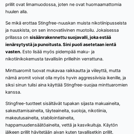
prillit ovat limamuodossa, joten ne ovat huomaamattomia
huulen alla.
Se mikä erottaa Stingfree-nuuskan muista nikotiinipusseista
ja nuuskista, on sen innovatiivinen muotoilu. Jokaisessa
prillassa on
sisäänrakennettu suojavalli, joka estää
ienärsytystä ja punoitusta. Sini puoli asetetaan ientä
vasten.
Esto lisää myös pidempää maku- ja
nikotiinikokemusta tavallisiin prilleihin verrattuna.
Minttuaromit tuovat mukavaa raikkautta ja viileyttä, mutta
nämä aromit voivat olla myös hyvin aggressiivisia ikenille, ja
siksi sinun tulisi aina käyttää Stingfree-suojaa minttuaromien
kanssa.
Stingfree-tuotteet sisältävät tupakan sijasta makuaineita,
sakeuttamisaineita, täyteaineita, suoloja, nikotiinia,
makeutusaineita, stabilointiaineita,
happamuudensäätöaineita, vettä ja kasvikuituja. Käytön
jälkeen prillit hävitetään aivan kuten tavallisetkin prillit.