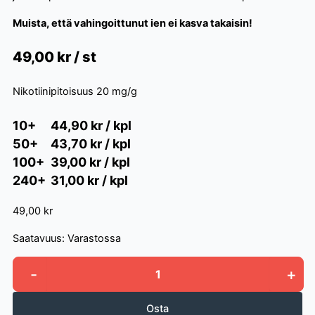
Muista, että vahingoittunut ien ei kasva takaisin!
49,00
kr / st
Nikotiinipitoisuus
20 mg/g
10+
44,90 kr / kpl
50+
43,70 kr / kpl
100+
39,00 kr / kpl
240+
31,00 kr / kpl
49,00 kr
Saatavuus:
Varastossa
-
+
Stingfree
Ocean
Mint
Osta