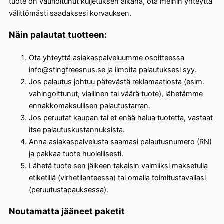
tuote on vaurioitunut kuljetuksen aikana, ota meihin yhteyttä
välittömästi saadaksesi korvauksen.
Näin palautat tuotteen:
Ota yhteyttä asiakaspalveluumme osoitteessa
info@stingfreesnus.se ja ilmoita palautuksesi syy.
Jos palautus johtuu pätevästä reklamaatiosta (esim.
vahingoittunut, viallinen tai väärä tuote), lähetämme
ennakkomaksullisen palautustarran.
Jos peruutat kaupan tai et enää halua tuotetta, vastaat
itse palautuskustannuksista.
Anna asiakaspalvelusta saamasi palautusnumero (RN)
ja pakkaa tuote huolellisesti.
Lähetä tuote sen jälkeen takaisin valmiiksi maksetulla
etiketillä (virhetilanteessa) tai omalla toimitustavallasi
(peruutustapauksessa).
Noutamatta jääneet paketit