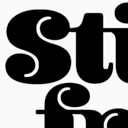
Hopp
til
innhold