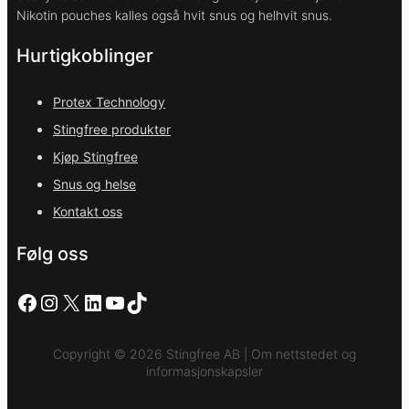
Nikotin pouches kalles også hvit snus og helhvit snus.
Hurtigkoblinger
Protex Technology
Stingfree produkter
Kjøp Stingfree
Snus og helse
Kontakt oss
Følg oss
Facebook
Instagram
X
LinkedIn
YouTube
TikTok
Copyright © 2026 Stingfree AB | Om nettstedet og
informasjonskapsler