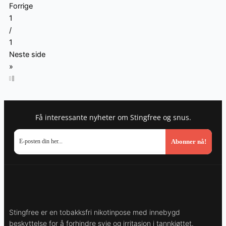
Forrige
1
/
1
Neste side
»
Få interessante nyheter om Stingfree og snus.
Abonner nå!
Stingfree er en tobakksfri nikotinpose med innebygd
beskyttelse for å forhindre svie og irritasjon i tannkjøttet.