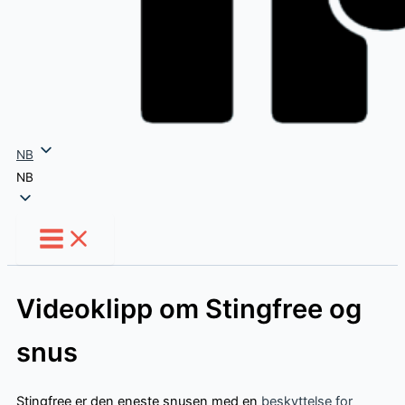
NB
NB
Videoklipp om Stingfree og
snus
Stingfree er den eneste snusen med en
beskyttelse for