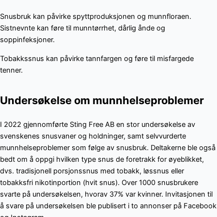
Snusbruk kan påvirke spyttproduksjonen og munnfloraen.
Sistnevnte kan føre til munntørrhet, dårlig ånde og
soppinfeksjoner.
Tobakkssnus kan påvirke tannfargen og føre til misfargede
tenner.
Undersøkelse om munnhelseproblemer
I 2022 gjennomførte Sting Free AB en stor undersøkelse av
svenskenes snusvaner og holdninger, samt selvvurderte
munnhelseproblemer som følge av snusbruk. Deltakerne ble også
bedt om å oppgi hvilken type snus de foretrakk for øyeblikket,
dvs. tradisjonell porsjonssnus med tobakk, løssnus eller
tobakksfri nikotinportion (hvit snus). Over 1000 snusbrukere
svarte på undersøkelsen, hvorav 37% var kvinner. Invitasjonen til
å svare på undersøkelsen ble publisert i to annonser på Facebook