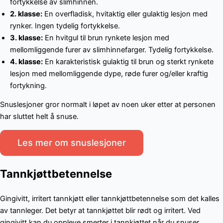
fortykkelse av slimhinnen.
2. klasse:
En overfladisk, hvitaktig eller gulaktig lesjon med
rynker. Ingen tydelig fortykkelse.
3. klasse:
En hvitgul til brun rynkete lesjon med
mellomliggende furer av slimhinnefarger. Tydelig fortykkelse.
4. klasse:
En karakteristisk gulaktig til brun og sterkt rynkete
lesjon med mellomliggende dype, røde furer og/eller kraftig
fortykning.
Snuslesjoner gror normalt i løpet av noen uker etter at personen
har sluttet helt å snuse.
Les mer om snuslesjoner
Tannkjøttbetennelse
Gingivitt, irritert tannkjøtt eller tannkjøttbetennelse som det kalles
av tannleger. Det betyr at tannkjøttet blir rødt og irritert. Ved
gingivitt kan du oppleve smerter i tannkjøttet når du snuser.