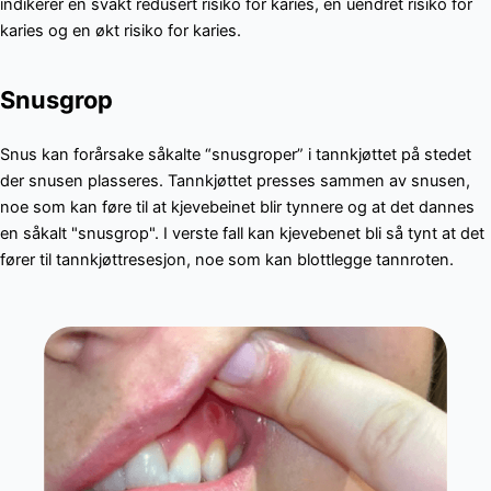
indikerer en svakt redusert risiko for karies, en uendret risiko for
karies og en økt risiko for karies.
Snusgrop
Snus kan forårsake såkalte “snusgroper” i tannkjøttet på stedet
der snusen plasseres. Tannkjøttet presses sammen av snusen,
noe som kan føre til at kjevebeinet blir tynnere og at det dannes
en såkalt "snusgrop". I verste fall kan kjevebenet bli så tynt at det
fører til tannkjøttresesjon, noe som kan blottlegge tannroten.