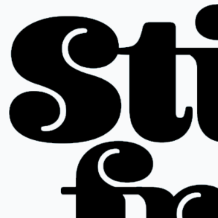
Hopp
til
innhold