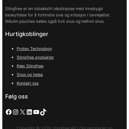
Stingfree er en tobakksfri nikotinpose med innebygd
beskyttelse for å forhindre svie og irritasjon i tannkjøttet.
Nikotin pouches kalles også hvit snus og helhvit snus.
Hurtigkoblinger
Protex Technology
Stingfree produkter
Kjøp Stingfree
Snus og helse
Kontakt oss
Følg oss
Facebook
Instagram
X
LinkedIn
YouTube
TikTok
Copyright © 2026 Stingfree AB | Om nettstedet og