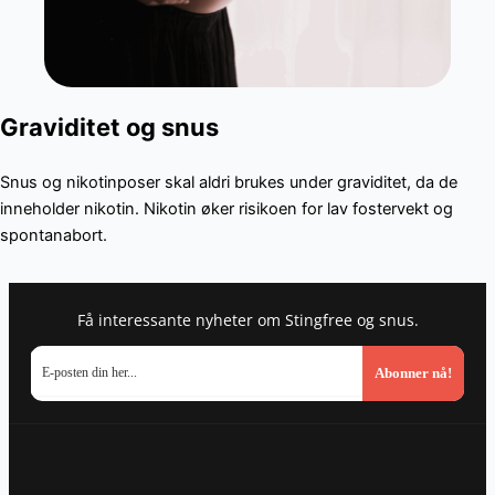
Graviditet og snus
Snus og nikotinposer skal aldri brukes under graviditet, da de
inneholder nikotin. Nikotin øker risikoen for lav fostervekt og
spontanabort.
Få interessante nyheter om Stingfree og snus.
Abonner nå!