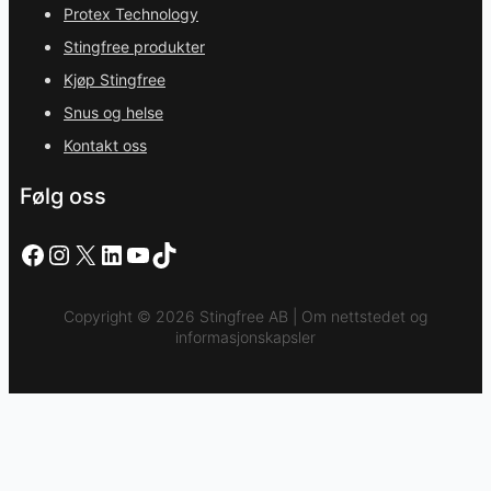
Protex Technology
Stingfree produkter
Kjøp Stingfree
Snus og helse
Kontakt oss
Følg oss
Facebook
Instagram
X
LinkedIn
YouTube
TikTok
Copyright © 2026 Stingfree AB | Om nettstedet og
informasjonskapsler