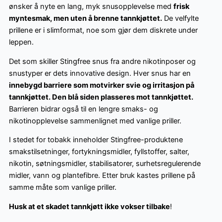
ønsker å nyte en lang, myk snusopplevelse med
frisk
myntesmak, men uten å brenne tannkjøttet.
De velfylte
prillene er i slimformat, noe som gjør dem diskrete under
leppen.
Det som skiller Stingfree snus fra andre nikotinposer og
snustyper er dets innovative design. Hver snus har en
innebygd barriere som motvirker svie og irritasjon på
tannkjøttet. Den blå siden plasseres mot tannkjøttet.
Barrieren bidrar også til en lengre smaks- og
nikotinopplevelse sammenlignet med vanlige priller.
I stedet for tobakk inneholder Stingfree-produktene
smakstilsetninger, fortykningsmidler, fyllstoffer, salter,
nikotin, søtningsmidler, stabilisatorer, surhetsregulerende
midler, vann og plantefibre. Etter bruk kastes prillene på
samme måte som vanlige priller.
Husk at et skadet tannkjøtt ikke vokser tilbake
!