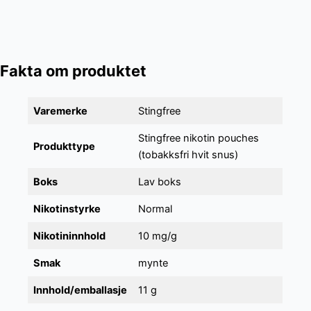
Fakta om produktet
Varemerke
Stingfree
Stingfree nikotin pouches
Produkttype
(tobakksfri hvit snus)
Boks
Lav boks
Nikotinstyrke
Normal
Nikotininnhold
10 mg/g
Smak
mynte
Innhold/emballasje
11 g