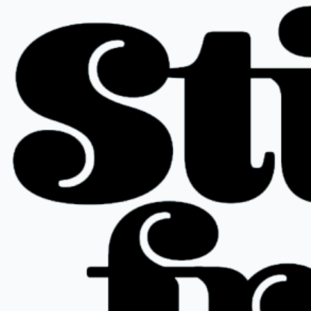
Hopp
til
innhold