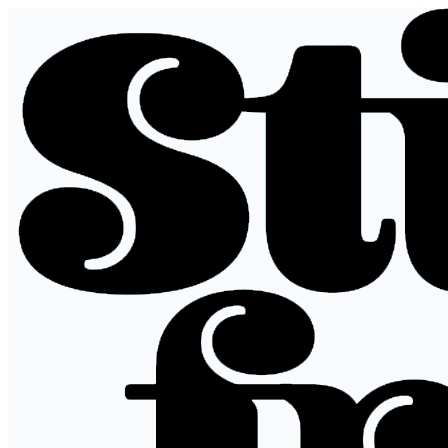
跳
至
内
容