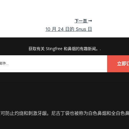
下一页
10 月 24 日的 Snus 日
获取有关 Stingfree 和鼻烟的有趣新闻。.
立即
护装置可防止灼烧和刺激牙龈。尼古丁袋也被称为白色鼻烟和全白色鼻