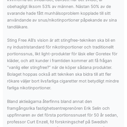
obehagligt liksom 53% av männen. Nästan 50% av de
svarande hade fått munhälsoproblem kopplade till sitt
användande av snus/nikotinportioner påpekande av sina
tandläkare.
Sting Free AB’s vision är att stingfree-tekniken ska bli en
ny industristandard för nikotinportioner och traditionellt
portionssnus, likt light-produkter för läsk eller Goretex för
kläder, och att kunder i framtiden kommer att få frågan
“vanlig eller stingfree?” när de köper sådana produkter.
Bolaget hoppas också att tekniken ska bidra till att fler
rökare väljer bort livsfarliga cigaretter mot betydligt mindre
farliga nikotinportioner.
Bland aktieägarna återfinns bland annat den
framgångsrika fastighetsentreprenören Erik Selin och
uppfinnaren av det första portionssnuset för 50 år sedan,
professor Curt Enzell, fd forskningschef på Swedish