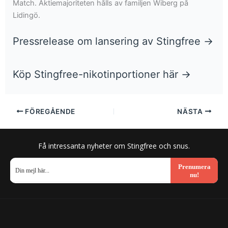
Match. Aktiemajoriteten hålls av familjen Wiberg på
Lidingö.
Pressrelease om lansering av Stingfree →
Köp Stingfree-nikotinportioner här →
FÖREGÅENDE
NÄSTA
Få intressanta nyheter om Stingfree och snus.
Prenumera
nu!