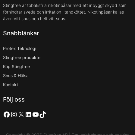
Stingfree är tobaksfria nikotinpåsar med ett inbyggt skydd som
förhindrar sveda och irritation i tandköttet. Nikotinpåsar kallas
även vitt snus och helt vitt snus.
Snabblänkar
Protex Teknologi
Stingfree produkter
Köp Stingfree
Snus & Hälsa
Kontakt
Följ oss
Facebook
Instagram
X
LinkedIn
YouTube
TikTok
Copyright © 2026 Stingfree AB | Om webbplatsen och cookies