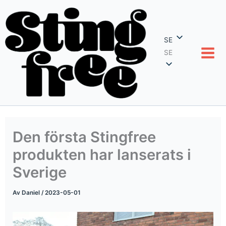
Hoppa
till
innehåll
SE
SE
Den första Stingfree
produkten har lanserats i
Sverige
Av
Daniel
/
2023-05-01