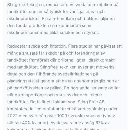
Stingfree-tekniken, reducerar den sveda och irritation på
tandköttet som är så typisk för vanliga snus- och
nikotinprodukter. Flera e-handlare och butiker säljer nu
den första produkten i en kommande serie
nikotinportioner med olika smaker och styrkor.
Reducerar sveda och irritation. Flera studier har påvisat att
många snusare får skador på och förändringar av
tandköttet framförallt där prillorna ligger i direktkontakt
med tandköttet. Stingfree-tekniken avser att motverka
detta och den tillhörande sveda/irritationen på
placeringsstället genom att ha en ogenomtränglig barriär
på tandköttssidan av prillan. En hög andel snusare ogillar
när nikotinportioner och snus svider och irriterar
tandköttet. Detta är ett faktum som Sting Free AB
konstaterade i en omfattande enkätundersökning under
2022 med svar från över 1000 svenska snusare (varav
nästan 40% kvinnor). Av de svarande ansåg 67% av
kvinnorna att svidandet, oavsett när det svider, är