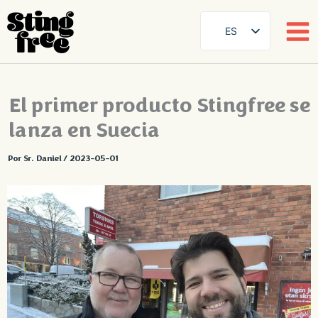
ES
SE
EN
Ir
El primer producto Stingfree se
DE
al
contenido
lanza en Suecia
FR
FI
Por
Sr. Daniel
/
2023-05-01
DA
NB
AR
ZH