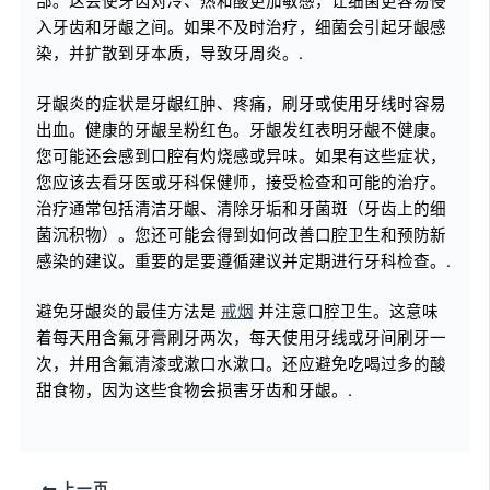
部。这会使牙齿对冷、热和酸更加敏感，让细菌更容易侵
入牙齿和牙龈之间。如果不及时治疗，细菌会引起牙龈感
染，并扩散到牙本质，导致牙周炎。.
牙龈炎的症状是牙龈红肿、疼痛，刷牙或使用牙线时容易
出血。健康的牙龈呈粉红色。牙龈发红表明牙龈不健康。
您可能还会感到口腔有灼烧感或异味。如果有这些症状，
您应该去看牙医或牙科保健师，接受检查和可能的治疗。
治疗通常包括清洁牙龈、清除牙垢和牙菌斑（牙齿上的细
菌沉积物）。您还可能会得到如何改善口腔卫生和预防新
感染的建议。重要的是要遵循建议并定期进行牙科检查。.
避免牙龈炎的最佳方法是
戒烟
并注意口腔卫生。这意味
着每天用含氟牙膏刷牙两次，每天使用牙线或牙间刷牙一
次，并用含氟清漆或漱口水漱口。还应避免吃喝过多的酸
甜食物，因为这些食物会损害牙齿和牙龈。.
上一页