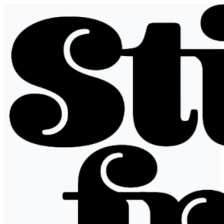
跳
至
内
容