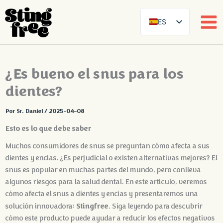
ES
SE
EN
Ir
¿Es bueno el snus para los
DE
al
contenido
dientes?
FR
FI
Por
Sr. Daniel
/
2025-04-08
DA
Esto es lo que debe saber
NB
Muchos consumidores de snus se preguntan cómo afecta a sus
AR
dientes y encías. ¿Es perjudicial o existen alternativas mejores? El
ZH
snus es popular en muchas partes del mundo, pero conlleva
algunos riesgos para la salud dental. En este artículo, veremos
cómo afecta el snus a dientes y encías y presentaremos una
Stingfree
solución innovadora:
. Siga leyendo para descubrir
cómo este producto puede ayudar a reducir los efectos negativos