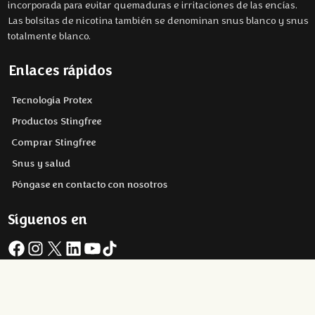
incorporada para evitar quemaduras e irritaciones de las encías.
Las bolsitas de nicotina también se denominan snus blanco y snus
totalmente blanco.
Enlaces rápidos
Tecnología Protex
Productos Stingfree
Comprar Stingfree
Snus y salud
Póngase en contacto con nosotros
Síguenos en
Facebook
Instagram
X
LinkedIn
YouTube
TikTok
Copyright © 2026 Stingfree AB | Acerca del sitio web y las cookies