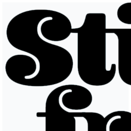
Ir
al
contenido