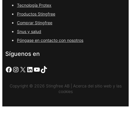
Tecnología Protex
Productos Stingfree
Comprar Stingfree
Snus y salud
Póngase en contacto con nosotros
Síguenos en
Facebook
Instagram
X
LinkedIn
YouTube
TikTok
Copyright © 2026 Stingfree AB | Acerca del sitio web y las
cookies