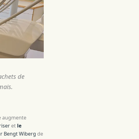
achets de
mais.
ine augmente
riser
et
le
r Bengt Wiberg
de