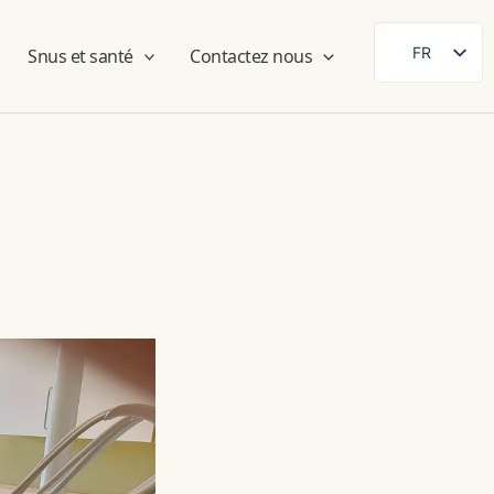
FR
Snus et santé
Contactez nous
SE
EN
DE
ES
FI
DA
NB
AR
ZH