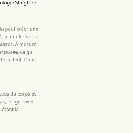
logie Stingfree
.
ela peut créer une
 s'accumuler dans
 autres. À mesure
 exposée, ce qui
 de la dent. Dans
issus du corps et
s, les gencives
 étant la