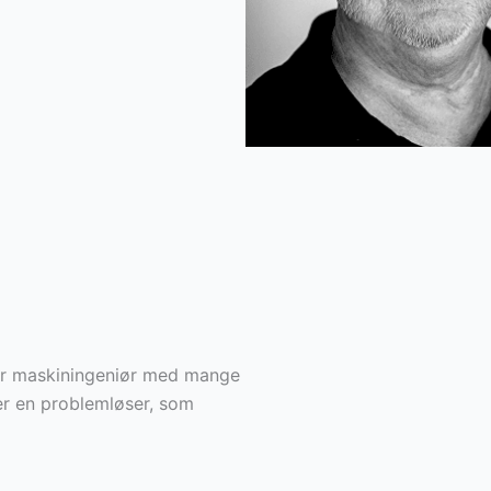
er maskiningeniør med mange
 er en problemløser, som