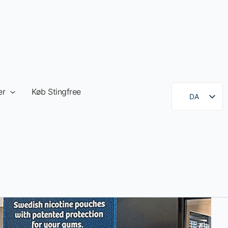
er
Køb Stingfree
DA
SE
EN
DE
FR
ES
FI
NB