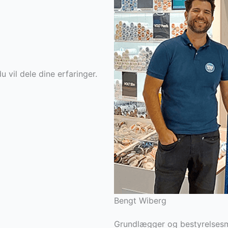
u vil dele dine erfaringer.
Bengt Wiberg
Grundlægger og bestyrelse