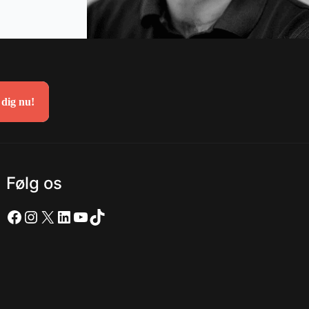
 dig nu!
Følg os
Facebook
Instagram
X
LinkedIn
YouTube
TikTok