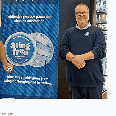
AR
ZH
smedlem